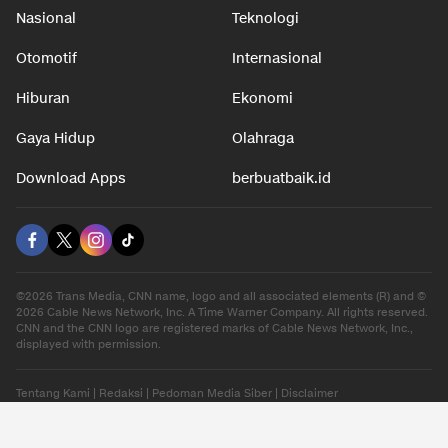
Nasional
Teknologi
Otomotif
Internasional
Hiburan
Ekonomi
Gaya Hidup
Olahraga
Download Apps
berbuatbaik.id
©2026 Trans Media, CNN name, logo and all associated elements (R) and ©
2026 Cable News Network, Inc. A Time Warner Company. All rights reserved.
CNN and the CNN logo are registered marks of Cable News Network, Inc.,
displayed with permission.
Tentang Kami
|
Redaksi
|
Pedoman Media Siber
|
Disclaimer