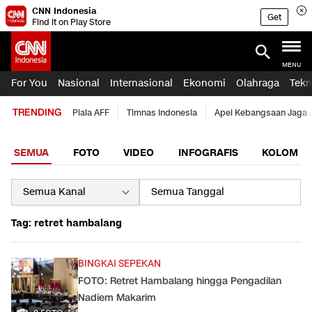
CNN Indonesia
Get
Find it on Play Store
MENU
For You
Nasional
Internasional
Ekonomi
Olahraga
Tekn
TRENDING
Piala AFF
Timnas Indonesia
Apel Kebangsaan Jaga 
SEMUA
FOTO
VIDEO
INFOGRAFIS
KOLOM
Tag: retret hambalang
BINGKAI SEPEKAN
FOTO: Retret Hambalang hingga Pengadilan
Nadiem Makarim