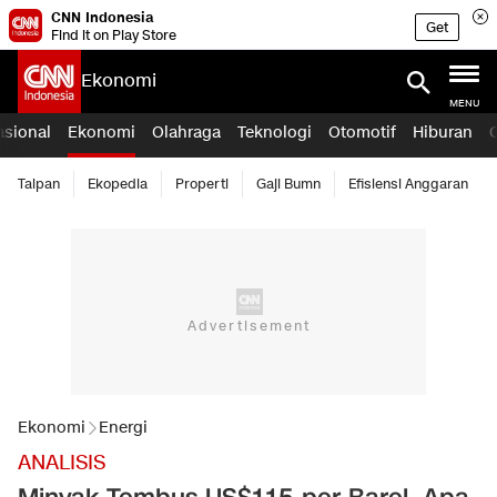
CNN Indonesia
Get
Find it on Play Store
Ekonomi
MENU
asional
Ekonomi
Olahraga
Teknologi
Otomotif
Hiburan
Taipan
Ekopedia
Properti
Gaji Bumn
Efisiensi Anggaran
Ekonomi
Energi
ANALISIS