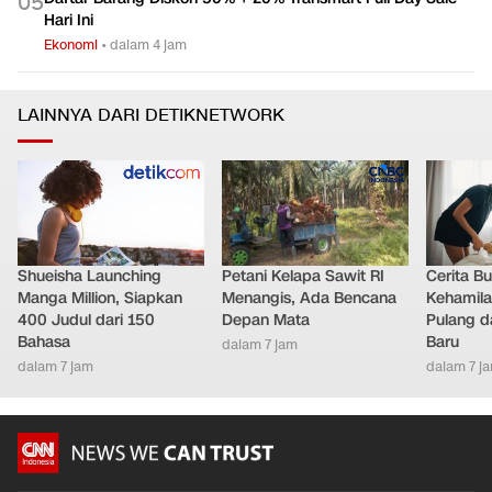
0
5
Hari Ini
Ekonomi
•
dalam 4 jam
LAINNYA DARI DETIKNETWORK
Shueisha Launching
Petani Kelapa Sawit RI
Cerita B
Manga Million, Siapkan
Menangis, Ada Bencana
Kehamilan
400 Judul dari 150
Depan Mata
Pulang d
Bahasa
Baru
dalam 7 jam
dalam 7 jam
dalam 7 j