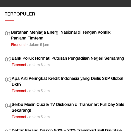
TERPOPULER
Bertahan Menjaga Energi Nasional di Tengah Konflik
0
1
Panjang Timteng
Ekonomi
•
dalam 5 jam
Bank Pollux Hormati Putusan Pengadilan Negeri Semarang
0
2
Ekonomi
•
dalam 6 jam
Apa Arti Peringkat Kredit Indonesia yang Dirilis S&P Global
0
3
Dkk?
Ekonomi
•
dalam 5 jam
Serbu Mesin Cuci & TV Diskonan di Transmart Full Day Sale
0
4
Sekarang!
Ekonomi
•
dalam 5 jam
Daftar Barang Diskon 50% + 20% Transmart Full Day Sale