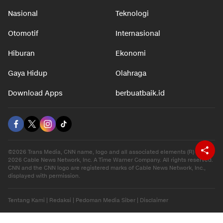
Nasional
Teknologi
Otomotif
Internasional
Hiburan
Ekonomi
Gaya Hidup
Olahraga
Download Apps
berbuatbaik.id
©2026 Trans Media, CNN name, logo and all associated elements (R) and ©
2026 Cable News Network, Inc. A Time Warner Company. All rights reserved.
CNN and the CNN logo are registered marks of Cable News Network, Inc.,
displayed with permission.
Tentang Kami
|
Redaksi
|
Pedoman Media Siber
|
Disclaimer