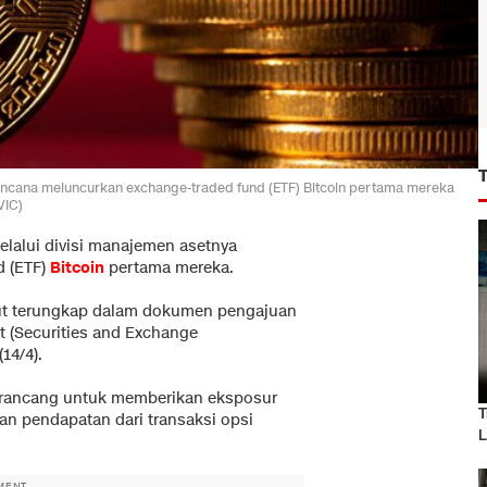
encana meluncurkan exchange-traded fund (ETF) Bitcoin pertama mereka
VIC)
lalui divisi manajemen asetnya
d (ETF)
Bitcoin
pertama mereka.
but terungkap dalam dokumen pengajuan
t (Securities and Exchange
14/4).
rancang untuk memberikan eksposur
T
an pendapatan dari transaksi opsi
L
MENT