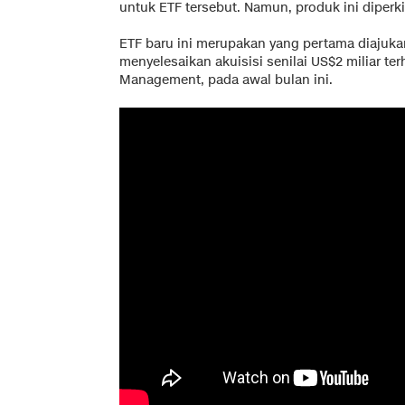
untuk ETF tersebut. Namun, produk ini diperk
ETF baru ini merupakan yang pertama diajuk
menyelesaikan akuisisi senilai US$2 miliar te
Management, pada awal bulan ini.