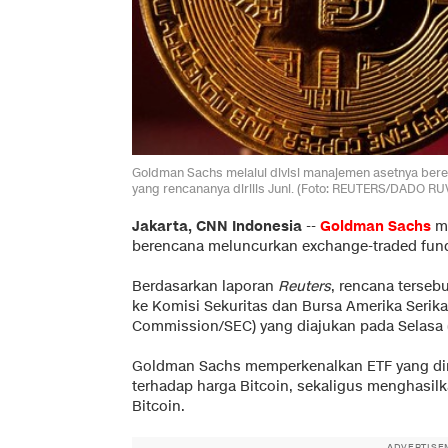
Goldman Sachs melalui divisi manajemen asetnya ber
yang rencananya dirilis Juni. (Foto: REUTERS/DADO RU
Jakarta, CNN Indonesia
--
Goldman Sachs
me
berencana meluncurkan exchange-traded fun
Berdasarkan laporan
Reuters
, rencana terse
ke Komisi Sekuritas dan Bursa Amerika Serika
Commission/SEC) yang diajukan pada Selasa (
Goldman Sachs memperkenalkan ETF yang di
terhadap harga Bitcoin, sekaligus menghasilk
Bitcoin.
ADVERTISE