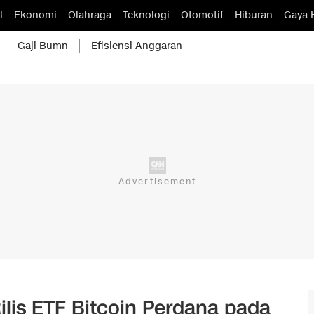
l
Ekonomi
Olahraga
Teknologi
Otomotif
Hiburan
Gaya 
Gaji Bumn
Efisiensi Anggaran
lis ETF Bitcoin Perdana pada