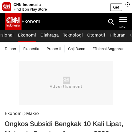
CNN Indonesia
Get
Find it on Play Store
Ekonomi
MENU
asional
Ekonomi
Olahraga
Teknologi
Otomotif
Hiburan
Taipan
Ekopedia
Properti
Gaji Bumn
Efisiensi Anggaran
Ekonomi
Makro
Ongkos Subsidi Bengkak 10 Kali Lipat,