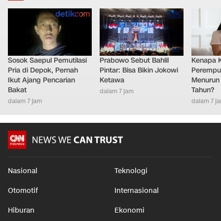
Sosok Saepul Pemutilasi
Prabowo Sebut Bahlil
Kenapa 
Pria di Depok, Pernah
Pintar: Bisa Bikin Jokowi
Perempu
Ikut Ajang Pencarian
Ketawa
Menurun 
Bakat
Tahun?
dalam 7 jam
dalam 7 jam
dalam 7 j
Nasional
Teknologi
Otomotif
Internasional
Hiburan
Ekonomi