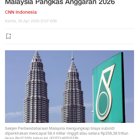
Malaysia Pangkas Anggaran 2026
CNN Indonesia
Kamis, 30 Apr 2026 17:07 WIB
Sekjen Perbendaharaan Malaysia mengungkap biaya subsidi
diperkirakan mencapai 58,4 miliar ringgit atau setara Rp256,38 triliun
(kurs Rp17.335) tahun ini. (FOTO:AFP/STR).