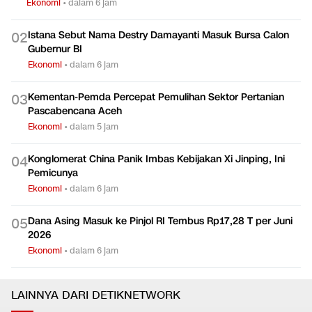
Ekonomi
•
dalam 6 jam
Istana Sebut Nama Destry Damayanti Masuk Bursa Calon
0
2
Gubernur BI
Ekonomi
•
dalam 6 jam
Kementan-Pemda Percepat Pemulihan Sektor Pertanian
0
3
Pascabencana Aceh
Ekonomi
•
dalam 5 jam
Konglomerat China Panik Imbas Kebijakan Xi Jinping, Ini
0
4
Pemicunya
Ekonomi
•
dalam 6 jam
Dana Asing Masuk ke Pinjol RI Tembus Rp17,28 T per Juni
0
5
2026
Ekonomi
•
dalam 6 jam
LAINNYA DARI DETIKNETWORK