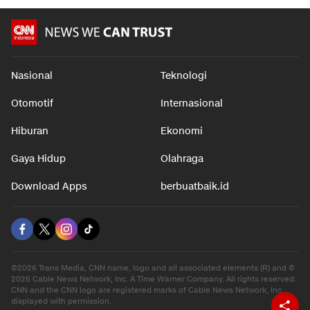
Nasional
Teknologi
Otomotif
Internasional
Hiburan
Ekonomi
Gaya Hidup
Olahraga
Download Apps
berbuatbaik.id
©2026 Trans Media, CNN name, logo and all associated elements (R) and ©
2026 Cable News Network, Inc. A Time Warner Company. All rights reserved.
CNN and the CNN logo are registered marks of Cable News Network, Inc.,
displayed with permission.