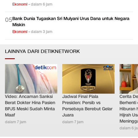
Ekonomi
•
dalam 6 jam
Bank Dunia Tugaskan Sri Mulyani Urus Dana untuk Negara
0
5
Miskin
Ekonomi
•
dalam 3 jam
LAINNYA DARI DETIKNETWORK
Video: Ancaman Sanksi
Jadwal Final Piala
Cerita D
Berat Dokter Hina Pasien
Presiden: Persib vs
Berhenti 
BPJS Meski Sudah Minta
Persebaya Berebut Gelar
Hiburan h
Maaf
Juara
Hijrah Us
Meningg
dalam 7 jam
dalam 7 jam
dalam 6 j