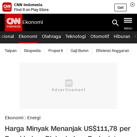
CNN Indonesia
Get
Find it on Play Store
Ekonomi
MENU
asional
Ekonomi
Olahraga
Teknologi
Otomotif
Hiburan
Taipan
Ekopedia
Properti
Gaji Bumn
Efisiensi Anggaran
Ekonomi
Energi
Harga Minyak Menanjak US$111,78 per