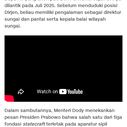
dilantik pada Juli 2025. Sebelum menduduki posisi
Dirjen, beliau memiliki pengalaman sebagai direktur
sungai dan pantai serta kepala balai wilayah
sungai.
Dalam sambutannya, Menteri Dody menekankan
pesan Presiden Prabowo bahwa salah satu dari tiga
fondasi
statecraft
terletak pada aparatur sipil