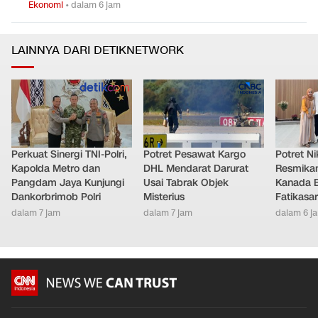
Ekonomi
•
dalam 6 jam
LAINNYA DARI DETIKNETWORK
Perkuat Sinergi TNI-Polri,
Potret Pesawat Kargo
Potret Nik
Kapolda Metro dan
DHL Mendarat Darurat
Resmikan
Pangdam Jaya Kunjungi
Usai Tabrak Objek
Kanada B
Dankorbrimob Polri
Misterius
Fatikasar
dalam 7 jam
dalam 7 jam
dalam 6 j