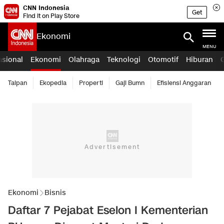
CNN Indonesia
Get
Find it on Play Store
Ekonomi
MENU
asional
Ekonomi
Olahraga
Teknologi
Otomotif
Hiburan
Taipan
Ekopedia
Properti
Gaji Bumn
Efisiensi Anggaran
Ekonomi
Bisnis
Daftar 7 Pejabat Eselon I Kementerian