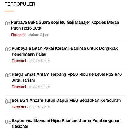
TERPOPULER
Purbaya Buka Suara soal Isu Gaji Manajer Kopdes Merah
0
1
Putih Rp16 Juta
Ekonomi
•
dalam 3 jam
Purbaya Bantah Pakai Koramil-Babinsa untuk Dongkrak
0
2
Penerimaan Pajak
Ekonomi
•
dalam 6 jam
Harga Emas Antam Terbang Rp50 Ribu ke Level Rp2,676
0
3
Juta Hari Ini
Ekonomi
•
dalam 4 jam
Bos BGN Ancam Tutup Dapur MBG Sebabkan Keracunan
0
4
Ekonomi
•
dalam 3 jam
Bappenas: Ekonomi Hijau Prioritas Utama Pembangunan
0
5
Nasional