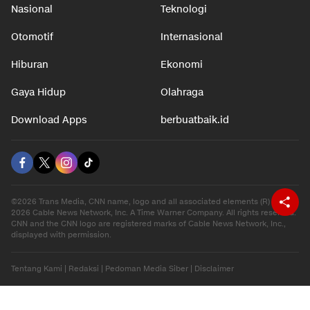
Nasional
Teknologi
Otomotif
Internasional
Hiburan
Ekonomi
Gaya Hidup
Olahraga
Download Apps
berbuatbaik.id
©2026 Trans Media, CNN name, logo and all associated elements (R) and ©
2026 Cable News Network, Inc. A Time Warner Company. All rights reserved.
CNN and the CNN logo are registered marks of Cable News Network, Inc.,
displayed with permission.
Tentang Kami
|
Redaksi
|
Pedoman Media Siber
|
Disclaimer