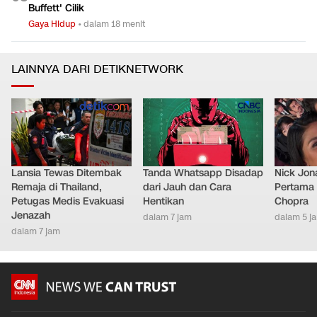
Buffett' Cilik
Gaya Hidup
•
dalam 18 menit
LAINNYA DARI DETIKNETWORK
Lansia Tewas Ditembak
Tanda Whatsapp Disadap
Nick Jon
Remaja di Thailand,
dari Jauh dan Cara
Pertama 
Petugas Medis Evakuasi
Hentikan
Chopra
Jenazah
dalam 7 jam
dalam 5 j
dalam 7 jam