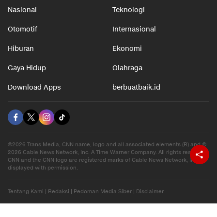
Nasional
Teknologi
Otomotif
Internasional
Hiburan
Ekonomi
Gaya Hidup
Olahraga
Download Apps
berbuatbaik.id
©2026 Trans Media, CNN name, logo and all associated elements (R) and ©
2026 Cable News Network, Inc. A Time Warner Company. All rights reserved.
CNN and the CNN logo are registered marks of Cable News Network, Inc.,
displayed with permission.
Tentang Kami
|
Redaksi
|
Pedoman Media Siber
|
Disclaimer