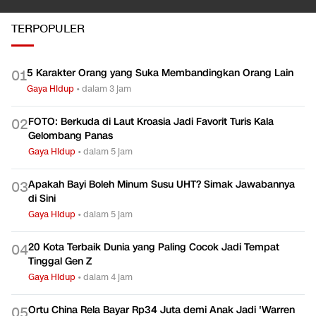
TERPOPULER
5 Karakter Orang yang Suka Membandingkan Orang Lain
0
1
Gaya Hidup
•
dalam 3 jam
FOTO: Berkuda di Laut Kroasia Jadi Favorit Turis Kala
0
2
Gelombang Panas
Gaya Hidup
•
dalam 5 jam
Apakah Bayi Boleh Minum Susu UHT? Simak Jawabannya
0
3
di Sini
Gaya Hidup
•
dalam 5 jam
20 Kota Terbaik Dunia yang Paling Cocok Jadi Tempat
0
4
Tinggal Gen Z
Gaya Hidup
•
dalam 4 jam
Ortu China Rela Bayar Rp34 Juta demi Anak Jadi 'Warren
0
5