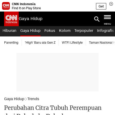
CNN Indonesia
Get
Find it on Play Store
Gaya Hidup
MENU
Hiburan
Gaya Hidup
Fokus
Kolom
Terpopuler
Infografis
Parenting
'High' Baru ala Gen Z
WTF! Lifestyle
Taman Nasional
Gaya Hidup
Trends
Perubahan Citra Tubuh Perempuan