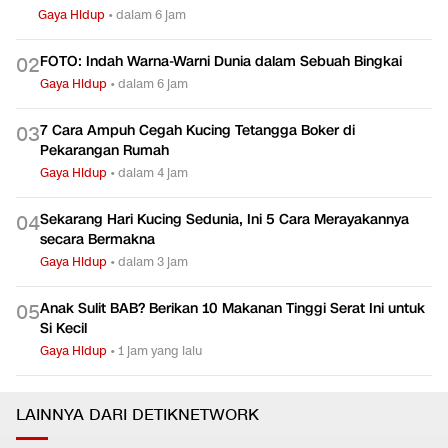
Gaya Hidup
•
dalam 6 jam
FOTO: Indah Warna-Warni Dunia dalam Sebuah Bingkai
0
2
Gaya Hidup
•
dalam 6 jam
7 Cara Ampuh Cegah Kucing Tetangga Boker di
0
3
Pekarangan Rumah
Gaya Hidup
•
dalam 4 jam
Sekarang Hari Kucing Sedunia, Ini 5 Cara Merayakannya
0
4
secara Bermakna
Gaya Hidup
•
dalam 3 jam
Anak Sulit BAB? Berikan 10 Makanan Tinggi Serat Ini untuk
0
5
Si Kecil
Gaya Hidup
•
1 jam yang lalu
LAINNYA DARI DETIKNETWORK