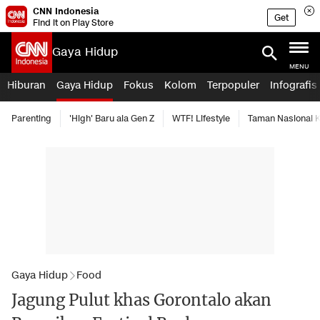
CNN Indonesia
Get
Find it on Play Store
Gaya Hidup
MENU
Hiburan
Gaya Hidup
Fokus
Kolom
Terpopuler
Infografis
Parenting
'High' Baru ala Gen Z
WTF! Lifestyle
Taman Nasional
Gaya Hidup
Food
Jagung Pulut khas Gorontalo akan