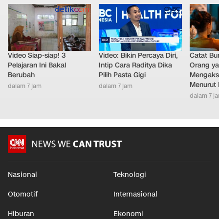
Video Siap-siap! 3
Video: Bikin Percaya Diri,
Catat Bun
Pelajaran Ini Bakal
Intip Cara Raditya Dika
Orang y
Berubah
Pilih Pasta Gigi
Mengakse
Menurut 
dalam 7 jam
dalam 7 jam
dalam 7 j
Nasional
Teknologi
Otomotif
Internasional
Hiburan
Ekonomi