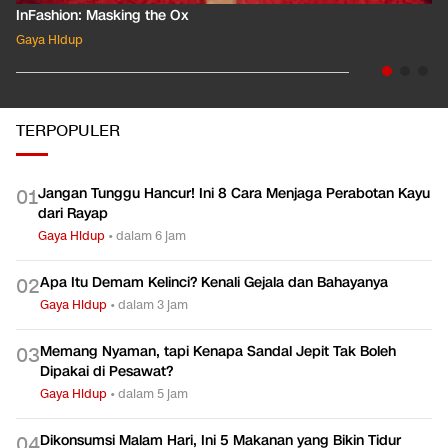
InFashion: Masking the Ox
Gaya Hidup
TERPOPULER
Jangan Tunggu Hancur! Ini 8 Cara Menjaga Perabotan Kayu
0
1
dari Rayap
Gaya Hidup
•
dalam 6 jam
Apa Itu Demam Kelinci? Kenali Gejala dan Bahayanya
0
2
Gaya Hidup
•
dalam 3 jam
Memang Nyaman, tapi Kenapa Sandal Jepit Tak Boleh
0
3
Dipakai di Pesawat?
Gaya Hidup
•
dalam 5 jam
Dikonsumsi Malam Hari, Ini 5 Makanan yang Bikin Tidur
0
4