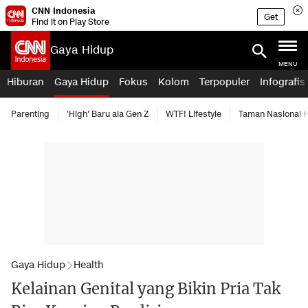
CNN Indonesia
Get
Find it on Play Store
Gaya Hidup
MENU
Hiburan
Gaya Hidup
Fokus
Kolom
Terpopuler
Infografis
Parenting
'High' Baru ala Gen Z
WTF! Lifestyle
Taman Nasional
Gaya Hidup
Health
Kelainan Genital yang Bikin Pria Tak