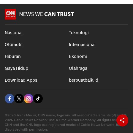
Nasional
Teknologi
Otomotif
Internasional
Hiburan
Ekonomi
Gaya Hidup
Olahraga
Download Apps
berbuatbaik.id
©2026 Trans Media, CNN name, logo and all associated elements (R) and ©
2026 Cable News Network, Inc. A Time Warner Company. All rights reserved.
CNN and the CNN logo are registered marks of Cable News Network, Inc.,
displayed with permission.