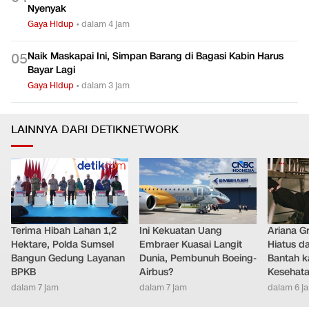
Nyenyak
Gaya Hidup
•
dalam 4 jam
Naik Maskapai Ini, Simpan Barang di Bagasi Kabin Harus
0
5
Bayar Lagi
Gaya Hidup
•
dalam 3 jam
LAINNYA DARI DETIKNETWORK
Terima Hibah Lahan 1,2
Ini Kekuatan Uang
Ariana G
Hektare, Polda Sumsel
Embraer Kuasai Langit
Hiatus da
Bangun Gedung Layanan
Dunia, Pembunuh Boeing-
Bantah k
BPKB
Airbus?
Kesehat
dalam 7 jam
dalam 7 jam
dalam 6 j