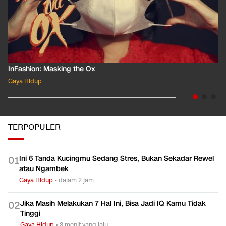
InFashion: Masking the Ox
Gaya Hidup
TERPOPULER
Ini 6 Tanda Kucingmu Sedang Stres, Bukan Sekadar Rewel
0
1
atau Ngambek
Gaya Hidup
•
dalam 2 jam
Jika Masih Melakukan 7 Hal Ini, Bisa Jadi IQ Kamu Tidak
0
2
Tinggi
Gaya Hidup
•
3 menit yang lalu