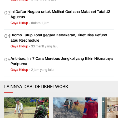
Ini Daftar Negara untuk Melihat Gerhana Matahari Total 12
0
3
Agustus
Gaya Hidup
•
dalam 1 jam
Bromo Tutup Total gegara Kebakaran, Tiket Bisa Refund
0
4
atau Reschedule
Gaya Hidup
•
33 menit yang lalu
Anti-bau, Ini 7 Cara Merebus Jengkol yang Bikin Nikmatnya
0
5
Paripurna
Gaya Hidup
•
2 jam yang lalu
LAINNYA DARI DETIKNETWORK