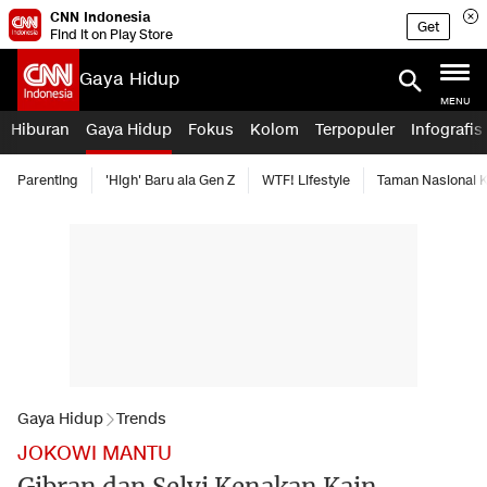
CNN Indonesia
Get
Find it on Play Store
Gaya Hidup
MENU
Hiburan
Gaya Hidup
Fokus
Kolom
Terpopuler
Infografis
Parenting
'High' Baru ala Gen Z
WTF! Lifestyle
Taman Nasional
Gaya Hidup
Trends
JOKOWI MANTU