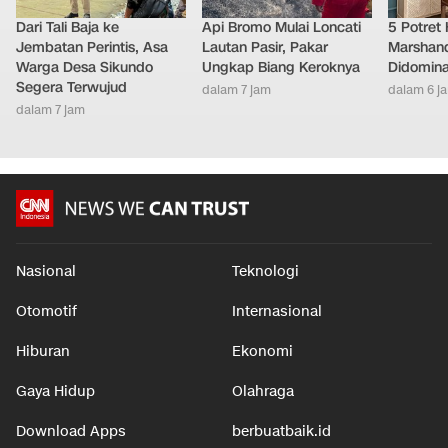
Dari Tali Baja ke
Api Bromo Mulai Loncati
5 Potret
Jembatan Perintis, Asa
Lautan Pasir, Pakar
Marshand
Warga Desa Sikundo
Ungkap Biang Keroknya
Didomina
Segera Terwujud
dalam 7 jam
dalam 6 j
dalam 7 jam
Nasional
Teknologi
Otomotif
Internasional
Hiburan
Ekonomi
Gaya Hidup
Olahraga
Download Apps
berbuatbaik.id