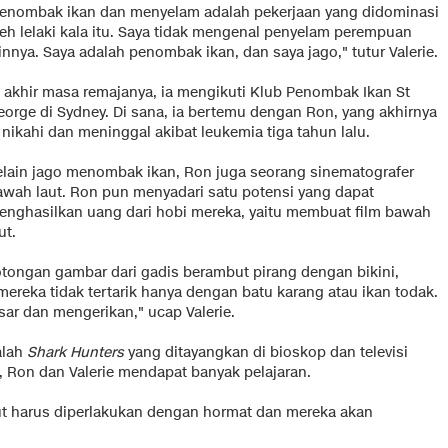
enombak ikan dan menyelam adalah pekerjaan yang didominasi
leh lelaki kala itu. Saya tidak mengenal penyelam perempuan
innya. Saya adalah penombak ikan, dan saya jago," tutur Valerie.
i akhir masa remajanya, ia mengikuti Klub Penombak Ikan St
eorge di Sydney. Di sana, ia bertemu dengan Ron, yang akhirnya
 nikahi dan meninggal akibat leukemia tiga tahun lalu.
elain jago menombak ikan, Ron juga seorang sinematografer
awah laut. Ron pun menyadari satu potensi yang dapat
enghasilkan uang dari hobi mereka, yaitu membuat film bawah
ut.
tongan gambar dari gadis berambut pirang dengan bikini,
reka tidak tertarik hanya dengan batu karang atau ikan todak.
sar dan mengerikan," ucap Valerie.
alah
Shark Hunters
yang ditayangkan di bioskop dan televisi
i, Ron dan Valerie mendapat banyak pelajaran.
t harus diperlakukan dengan hormat dan mereka akan