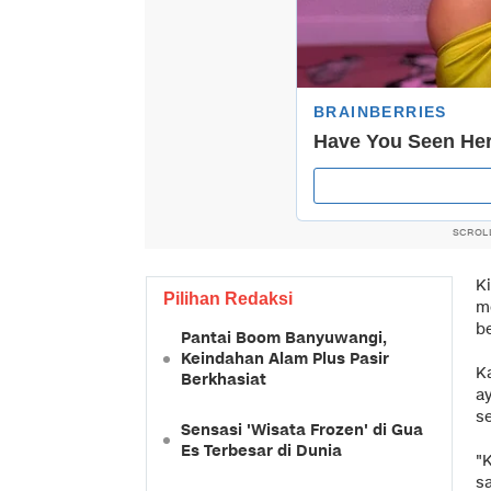
SCROL
K
Pilihan Redaksi
m
b
Pantai Boom Banyuwangi,
Keindahan Alam Plus Pasir
Ka
Berkhasiat
ay
s
Sensasi 'Wisata Frozen' di Gua
Es Terbesar di Dunia
"K
s