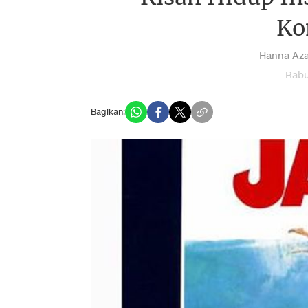
Ko
Hanna Aza
Rabu
Bagikan: