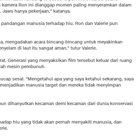
kam kamera Ron ini dianggap momen paling menyeramkan dalam
. Jaws hanya pekerjaan," katanya.
h pandangan manusia terhadap hiu. Ron dan Valerie pun
ia, mengadakan acara bincang-bincang untuk meyakinkan
yelam di laut itu sangat aman," tutur Valerie.
rat. Generasi yang menyaksikan film tersebut keluar dari ruang
alah mesin pembunuh.
ucap sesal. "Mengetahui apa yang saya ketahui sekarang, saya
ah menjadikan manusia target dan mereka tidak menyimpan
 pun dihanyutkan kecaman demi kecaman dari dunia konservasi
adap hiu yang tidak akan pernah menyakiti manusia, dan
rie.