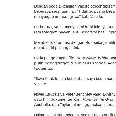
Dengan segala keahlian Valerie bercengkerama 
beberapa serangan liar. "Tidak ada yang besar
menyergap moncongnya," kata Valerie.
Pada 1969, Valeri menyelami hobi lain, yaitu 
ratu fotografi bawah laut. Beberapa hasil je
Membentuk formasi dengan Ron sebagai ahli s
membanjiri pasangan ini.
Pada penggarapan film
Blue Water, White Dea
putih menggerogoti tubuh paus sperma. Ade
tak gentar.
"Saya tidak terlalu ketakutan, saya bersemang
Valerie.
Novel
Jaws
karya Peter Benchley yang akhirnya
satu film dokumenter Ron,
Hunt for the Great
Australia, duo Taylor ini menggunakan kandan
Dalam salah satu adegan, seekor paus putih te