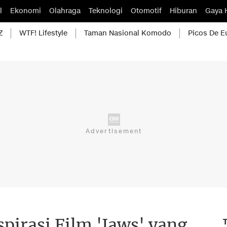
l
Ekonomi
Olahraga
Teknologi
Otomotif
Hiburan
Gaya 
Z
WTF! Lifestyle
Taman Nasional Komodo
Picos De E
pirasi Film 'Jaws' yang