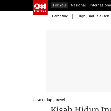
For You
Nasional
Internasiona
Parenting
'High' Baru ala Gen 
Gaya Hidup
Travel
Kisah Hidup Ins