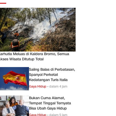
arhutla Meluas di Kaldera Bromo, Semua
kses Wisata Ditutup Total
Saling Balas di Perbatasan,
Spanyol Perketat
Kedatangan Turis Italia
Gaya Hidup
•
dalam 4 jam
Bukan Cuma Alamat,
Tempat Tinggal Ternyata
Bisa Ubah Gaya Hidup
Gaya Hidup
•
dalam 5 jam