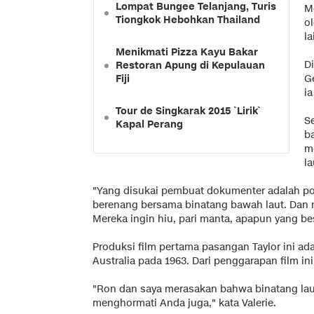
Lompat Bungee Telanjang, Turis
M
Tiongkok Hebohkan Thailand
o
la
Menikmati Pizza Kayu Bakar
D
Restoran Apung di Kepulauan
Fiji
G
ia
Tour de Singkarak 2015 `Lirik`
S
Kapal Perang
b
m
la
"Yang disukai pembuat dokumenter adalah po
berenang bersama binatang bawah laut. Dan me
Mereka ingin hiu, pari manta, apapun yang be
Produksi film pertama pasangan Taylor ini ad
Australia pada 1963. Dari penggarapan film in
"Ron dan saya merasakan bahwa binatang lau
menghormati Anda juga," kata Valerie.