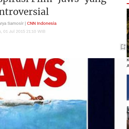
ntroversial
rya Samosir |
CNN Indonesia
, 01 Jul 2015 21:10 WIB
K
A