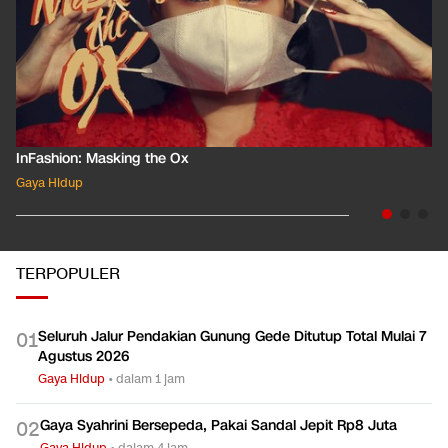
InFashion: Masking the Ox
Gaya Hidup
TERPOPULER
Seluruh Jalur Pendakian Gunung Gede Ditutup Total Mulai 7
0
1
Agustus 2026
Gaya Hidup
•
dalam 1 jam
Gaya Syahrini Bersepeda, Pakai Sandal Jepit Rp8 Juta
0
2
Gaya Hidup
•
dalam 4 jam