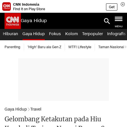
CNN Indonesia
Get
Find it on Play Store
Gaya Hidup
MENU
Hiburan
Gaya Hidup
Fokus
Kolom
Terpopuler
Infografis
Parenting
'High' Baru ala Gen Z
WTF! Lifestyle
Taman Nasional
Gaya Hidup
Travel
Gelombang Ketakutan pada Hiu