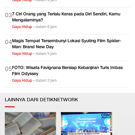
7 Ciri Orang yang Terlalu Keras pada Diri Sendiri, Kamu
0
3
Mengalaminya?
Gaya Hidup
•
dalam 6 jam
Magis Tempat Tersembunyi Lokasi Syuting Film Spider-
0
4
Man: Brand New Day
Gaya Hidup
•
dalam 5 jam
FOTO: Wisata Favignana Bersiap Kebanjiran Turis Imbas
0
5
Film Odyssey
Gaya Hidup
•
dalam 3 jam
LAINNYA DARI DETIKNETWORK