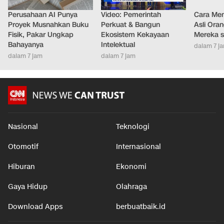
Perusahaan AI Punya
Video: Pemerintah
Cara Men
Proyek Musnahkan Buku
Perkuat & Bangun
Asli Ora
Fisik, Pakar Ungkap
Ekosistem Kekayaan
Mereka s
Bahayanya
Intelektual
dalam 7 j
dalam 7 jam
dalam 7 jam
Nasional
Teknologi
Otomotif
Internasional
Hiburan
Ekonomi
Gaya Hidup
Olahraga
Download Apps
berbuatbaik.id