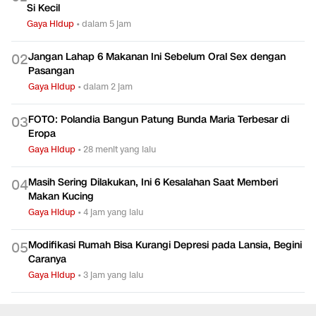
Si Kecil
Gaya Hidup
•
dalam 5 jam
Jangan Lahap 6 Makanan Ini Sebelum Oral Sex dengan
0
2
Pasangan
Gaya Hidup
•
dalam 2 jam
FOTO: Polandia Bangun Patung Bunda Maria Terbesar di
0
3
Eropa
Gaya Hidup
•
28 menit yang lalu
Masih Sering Dilakukan, Ini 6 Kesalahan Saat Memberi
0
4
Makan Kucing
Gaya Hidup
•
4 jam yang lalu
Modifikasi Rumah Bisa Kurangi Depresi pada Lansia, Begini
0
5
Caranya
Gaya Hidup
•
3 jam yang lalu