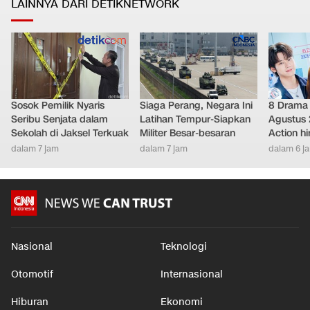
LAINNYA DARI DETIKNETWORK
Sosok Pemilik Nyaris
Siaga Perang, Negara Ini
8 Drama 
Seribu Senjata dalam
Latihan Tempur-Siapkan
Agustus 
Sekolah di Jaksel Terkuak
Militer Besar-besaran
Action h
dalam 7 jam
dalam 7 jam
dalam 6 j
Nasional
Teknologi
Otomotif
Internasional
Hiburan
Ekonomi