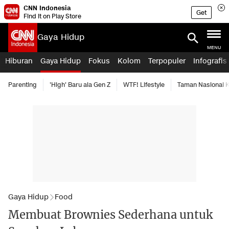
CNN Indonesia
Get
Find it on Play Store
Gaya Hidup
MENU
Hiburan
Gaya Hidup
Fokus
Kolom
Terpopuler
Infografis
Parenting
'High' Baru ala Gen Z
WTF! Lifestyle
Taman Nasional
Gaya Hidup
Food
Membuat Brownies Sederhana untuk