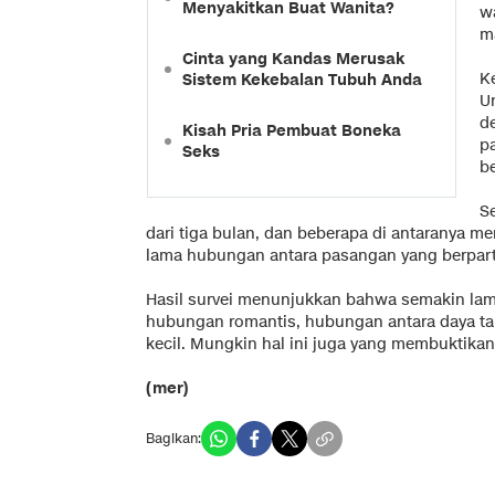
Menyakitkan Buat Wanita?
w
m
Cinta yang Kandas Merusak
Ke
Sistem Kekebalan Tubuh Anda
U
d
Kisah Pria Pembuat Boneka
p
Seks
b
S
dari tiga bulan, dan beberapa di antaranya m
lama hubungan antara pasangan yang berpartis
Hasil survei menunjukkan bahwa semakin la
hubungan romantis, hubungan antara daya ta
kecil. Mungkin hal ini juga yang membuktika
(mer)
Bagikan: