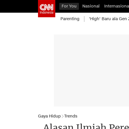
For You
Nasional
Internasiona
Parenting
'High' Baru ala Gen 
Gaya Hidup
Trends
Alasan Ilmiah Pe