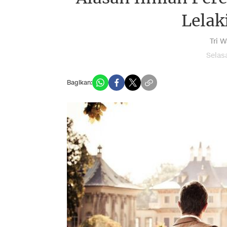
Lelak
Tri 
Selas
Bagikan: