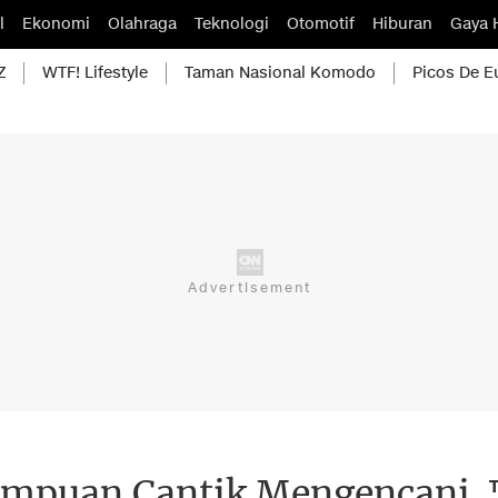
l
Ekonomi
Olahraga
Teknologi
Otomotif
Hiburan
Gaya 
Z
WTF! Lifestyle
Taman Nasional Komodo
Picos De E
rempuan Cantik Mengencani