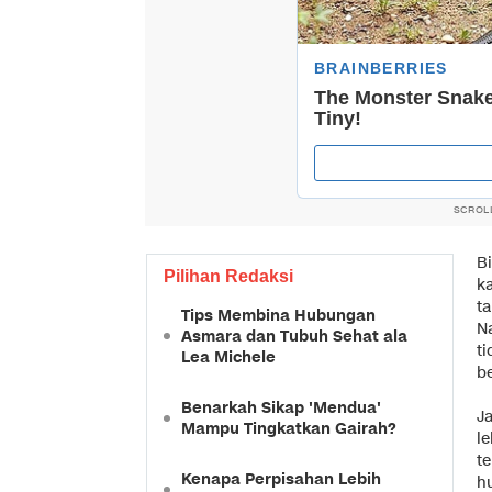
SCROL
B
Pilihan Redaksi
k
t
Tips Membina Hubungan
N
Asmara dan Tubuh Sehat ala
t
Lea Michele
b
Benarkah Sikap 'Mendua'
Ja
Mampu Tingkatkan Gairah?
l
t
Kenapa Perpisahan Lebih
h