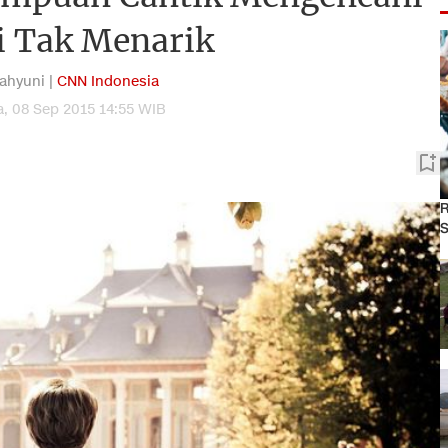
i Tak Menarik
Wahyuni |
CNN Indonesia
a, 08 Sep 2015 14:55 WIB
R
S