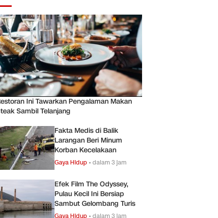
estoran Ini Tawarkan Pengalaman Makan
teak Sambil Telanjang
Fakta Medis di Balik
Larangan Beri Minum
Korban Kecelakaan
Gaya Hidup
•
dalam 3 jam
Efek Film The Odyssey,
Pulau Kecil Ini Bersiap
Sambut Gelombang Turis
Gaya Hidup
•
dalam 3 jam