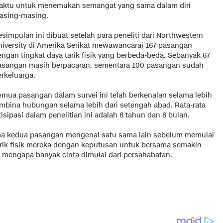
aktu untuk menemukan semangat yang sama dalam diri
asing-masing.
simpulan ini dibuat setelah para peneliti dari Northwestern
niversity di Amerika Serikat mewawancarai 167 pasangan
engan tingkat daya tarik fisik yang berbeda-beda. Sebanyak 67
asangan masih berpacaran, sementara 100 pasangan sudah
erkeluarga.
emua pasangan dalam survei ini telah berkenalan selama lebih
embina hubungan selama lebih dari setengah abad. Rata-rata
ipasi dalam penelitian ini adalah 8 tahun dan 8 bulan.
ma kedua pasangan mengenal satu sama lain sebelum memulai
rik fisik mereka dengan keputusan untuk bersama semakin
n mengapa banyak cinta dimulai dari persahabatan.