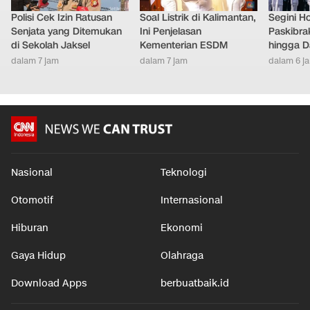
Polisi Cek Izin Ratusan
Soal Listrik di Kalimantan,
Segini H
Senjata yang Ditemukan
Ini Penjelasan
Paskibra
di Sekolah Jaksel
Kementerian ESDM
hingga D
dalam 7 jam
dalam 7 jam
dalam 6 j
Nasional
Teknologi
Otomotif
Internasional
Hiburan
Ekonomi
Gaya Hidup
Olahraga
Download Apps
berbuatbaik.id