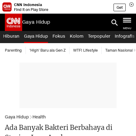
CNN Indonesia
Get
Find it on Play Store
Gaya Hidup
MENU
Hiburan
Gaya Hidup
Fokus
Kolom
Terpopuler
Infografis
Parenting
'High' Baru ala Gen Z
WTF! Lifestyle
Taman Nasional
Gaya Hidup
Health
Ada Banyak Bakteri Berbahaya di