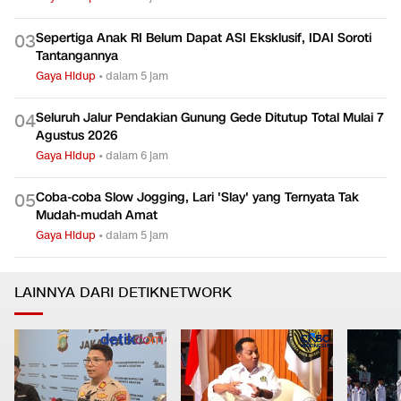
Sepertiga Anak RI Belum Dapat ASI Eksklusif, IDAI Soroti
0
3
Tantangannya
Gaya Hidup
•
dalam 5 jam
Seluruh Jalur Pendakian Gunung Gede Ditutup Total Mulai 7
0
4
Agustus 2026
Gaya Hidup
•
dalam 6 jam
Coba-coba Slow Jogging, Lari 'Slay' yang Ternyata Tak
0
5
Mudah-mudah Amat
Gaya Hidup
•
dalam 5 jam
LAINNYA DARI DETIKNETWORK