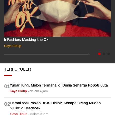
InFashion: Masking the Ox
Gaya Hidup
TERPOPULER
Yubari King, Melon Termahal di Dunia Seharga Rp658 Juta
0
1
Gaya Hidup
•
dalam 4 jam
Ramai soal Pasien BPJS Dicibir, Kenapa Orang Mudah
0
2
'Julid' di Medsos?
Gaya Hidup
•
dalam 5 jam