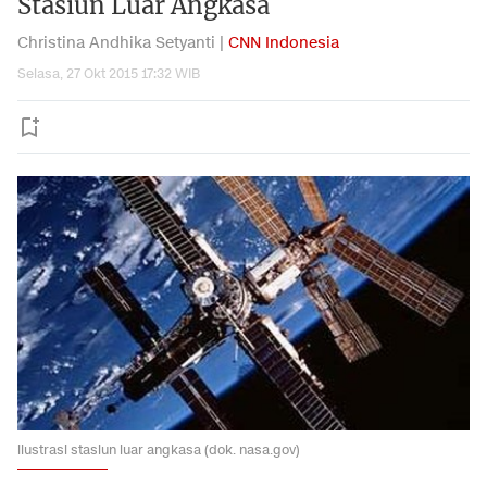
Stasiun Luar Angkasa
Christina Andhika Setyanti |
CNN Indonesia
Selasa, 27 Okt 2015 17:32 WIB
ilustrasi stasiun luar angkasa (dok. nasa.gov)