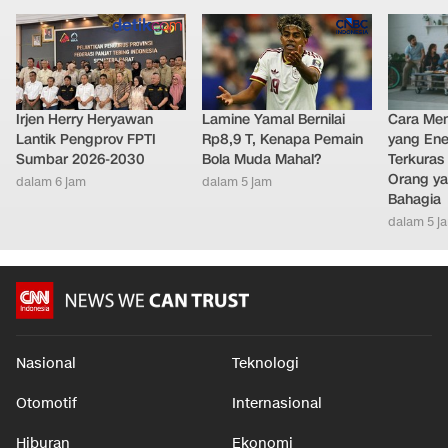
Irjen Herry Heryawan
Lamine Yamal Bernilai
Cara Men
Lantik Pengprov FPTI
Rp8,9 T, Kenapa Pemain
yang Ene
Sumbar 2026-2030
Bola Muda Mahal?
Terkuras
Orang ya
dalam 6 jam
dalam 5 jam
Bahagia
dalam 5 j
Nasional
Teknologi
Otomotif
Internasional
Hiburan
Ekonomi