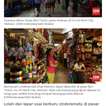
Suasana dalam Pasar Ben Thanh, pasar terbesar di Ho Chi Minh City,
Vietnam. (CNN Indonesia/Safir Makki)
Bermacam cinderamata khas Vietnam dapat diperoleh di pasar Ben
Thanh, Ho Chi Minh City, Vietnam. Rata-rata barang yang djiual dipasar ini
harga pas, sedikit kios yang menjual barangnya bisa ditawar.
(CNNIndonesia/Safir Makki)
Lelah dan lapar usai berburu cinderamata di pasar