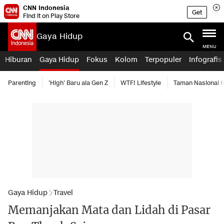
CNN Indonesia
Get
Find it on Play Store
Gaya Hidup
MENU
Hiburan
Gaya Hidup
Fokus
Kolom
Terpopuler
Infografis
Parenting
'High' Baru ala Gen Z
WTF! Lifestyle
Taman Nasional
Gaya Hidup
Travel
Memanjakan Mata dan Lidah di Pasar