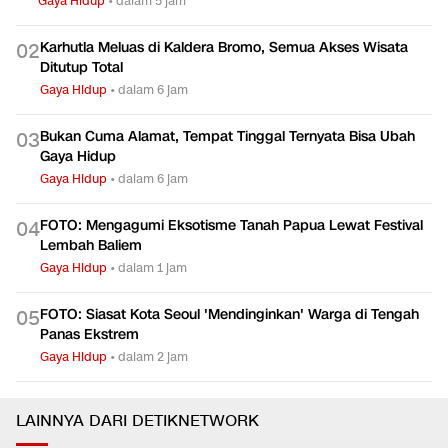
Gaya Hidup
•
dalam 5 jam
Karhutla Meluas di Kaldera Bromo, Semua Akses Wisata
0
2
Ditutup Total
Gaya Hidup
•
dalam 6 jam
Bukan Cuma Alamat, Tempat Tinggal Ternyata Bisa Ubah
0
3
Gaya Hidup
Gaya Hidup
•
dalam 6 jam
FOTO: Mengagumi Eksotisme Tanah Papua Lewat Festival
0
4
Lembah Baliem
Gaya Hidup
•
dalam 1 jam
FOTO: Siasat Kota Seoul 'Mendinginkan' Warga di Tengah
0
5
Panas Ekstrem
Gaya Hidup
•
dalam 2 jam
LAINNYA DARI DETIKNETWORK