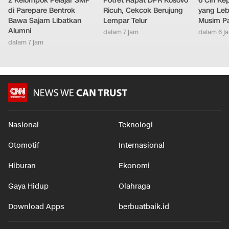
2 Kelompok Pelajar SMP
Potret Rapat DPR Kosovo
6 Ciri K
di Parepare Bentrok
Ricuh, Cekcok Berujung
yang Leb
Bawa Sajam Libatkan
Lempar Telur
Musim P
Alumni
dalam 7 jam
dalam 6 j
dalam 7 jam
Nasional
Teknologi
Otomotif
Internasional
Hiburan
Ekonomi
Gaya Hidup
Olahraga
Download Apps
berbuatbaik.id