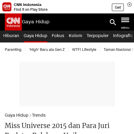
CNN Indonesia
Get
Find it on Play Store
Gaya Hidup
MENU
Hiburan
Gaya Hidup
Fokus
Kolom
Terpopuler
Infografis
Parenting
'High' Baru ala Gen Z
WTF! Lifestyle
Taman Nasional
Gaya Hidup
Trends
Miss Universe 2015 dan Para Juri