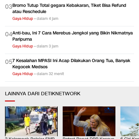
Bromo Tutup Total gegara Kebakaran, Tiket Bisa Refund
0
3
atau Reschedule
Gaya Hidup
•
dalam 4 jam
Anti-bau, Ini 7 Cara Merebus Jengkol yang Bikin Nikmatnya
0
4
Paripurna
Gaya Hidup
•
dalam 3 jam
7 Kesalahan MPASI Ini Acap Dilakukan Orang Tua, Banyak
0
5
Kegocek Medsos
Gaya Hidup
•
dalam 32 menit
LAINNYA DARI DETIKNETWORK