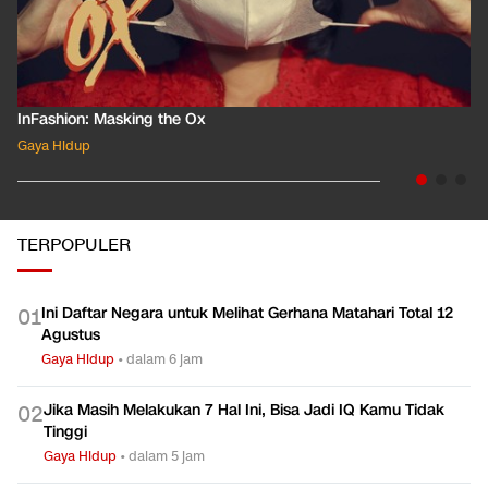
InFashion: Masking the Ox
Gaya Hidup
TERPOPULER
Ini Daftar Negara untuk Melihat Gerhana Matahari Total 12
0
1
Agustus
Gaya Hidup
•
dalam 6 jam
Jika Masih Melakukan 7 Hal Ini, Bisa Jadi IQ Kamu Tidak
0
2
Tinggi
Gaya Hidup
•
dalam 5 jam