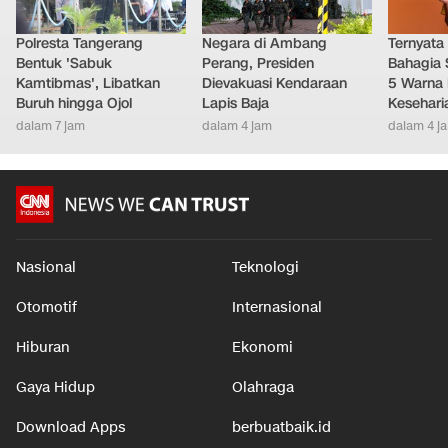
Polresta Tangerang
Negara di Ambang
Ternyata
Bentuk 'Sabuk
Perang, Presiden
Bahagia 
Kamtibmas', Libatkan
Dievakuasi Kendaraan
5 Warna 
Buruh hingga Ojol
Lapis Baja
Kesehari
dalam 7 jam
dalam 4 jam
dalam 4 j
Nasional
Teknologi
Otomotif
Internasional
Hiburan
Ekonomi
Gaya Hidup
Olahraga
Download Apps
berbuatbaik.id