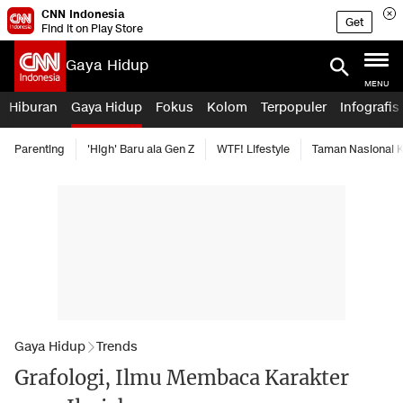
CNN Indonesia
Get
Find it on Play Store
Gaya Hidup
MENU
Hiburan
Gaya Hidup
Fokus
Kolom
Terpopuler
Infografis
Parenting
'High' Baru ala Gen Z
WTF! Lifestyle
Taman Nasional
Gaya Hidup
Trends
Grafologi, Ilmu Membaca Karakter