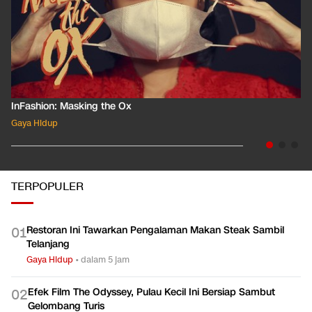
InFashion: Masking the Ox
Gaya Hidup
TERPOPULER
Restoran Ini Tawarkan Pengalaman Makan Steak Sambil
0
1
Telanjang
Gaya Hidup
•
dalam 5 jam
Efek Film The Odyssey, Pulau Kecil Ini Bersiap Sambut
0
2
Gelombang Turis