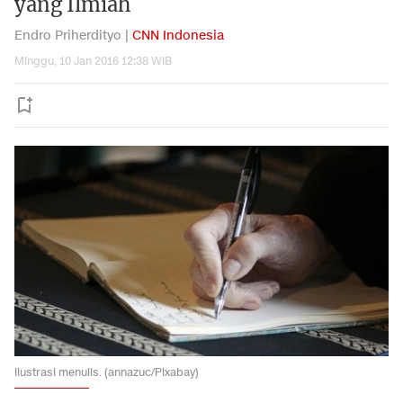
yang Ilmiah
Endro Priherdityo |
CNN Indonesia
Minggu, 10 Jan 2016 12:38 WIB
Ilustrasi menulis. (annazuc/Pixabay)