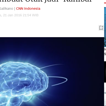
 Galikano |
CNN Indonesia
, 21 Jan 2016 21:54 WIB
I
S