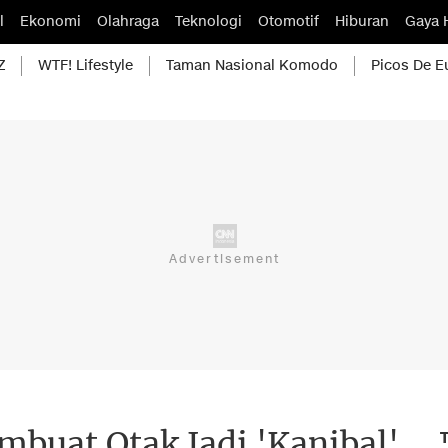
l
Ekonomi
Olahraga
Teknologi
Otomotif
Hiburan
Gaya 
Z
WTF! Lifestyle
Taman Nasional Komodo
Picos De E
mbuat Otak Jadi 'Kanibal'