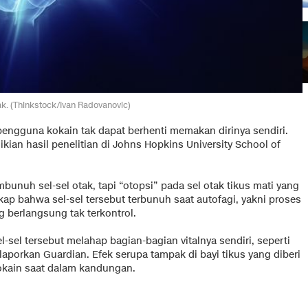
tak. (Thinkstock/Ivan Radovanovic)
 pengguna kokain tak dapat berhenti memakan dirinya sendiri.
an hasil penelitian di Johns Hopkins University School of
unuh sel-sel otak, tapi “otopsi” pada sel otak tikus mati yang
kap bahwa sel-sel tersebut terbunuh saat autofagi, yakni proses
g berlangsung tak terkontrol.
l-sel tersebut melahap bagian-bagian vitalnya sendiri, seperti
laporkan Guardian. Efek serupa tampak di bayi tikus yang diberi
okain saat dalam kandungan.