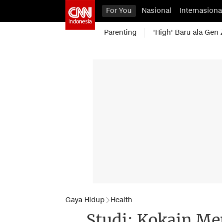
For You
Nasional
Internasiona
Parenting
'High' Baru ala Gen 
Gaya Hidup
Health
Studi: Kokain Me