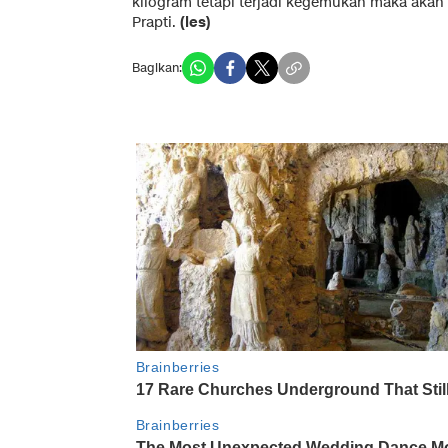
kilogram tetapi terjadi kegemukan maka aka
Prapti.
(les)
Bagikan: