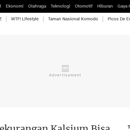
l
Ekonomi
Olahraga
Teknologi
Otomotif
Hiburan
Gaya 
Z
WTF! Lifestyle
Taman Nasional Komodo
Picos De E
Kekurangan Kalsium Bisa