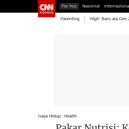
For You
Nasional
Internasiona
Parenting
'High' Baru ala Gen 
Gaya Hidup
Health
Pakar Nutrisi: 