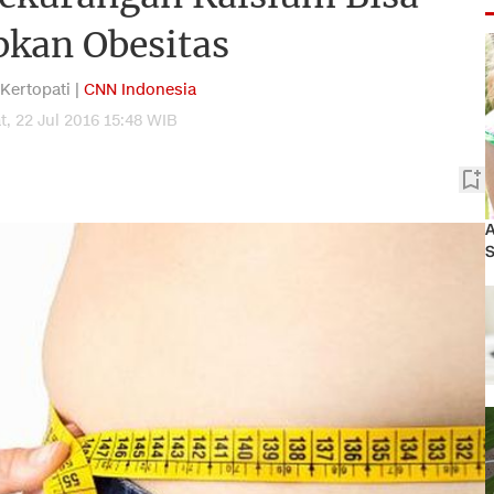
bkan Obesitas
 Kertopati |
CNN Indonesia
, 22 Jul 2016 15:48 WIB
A
S