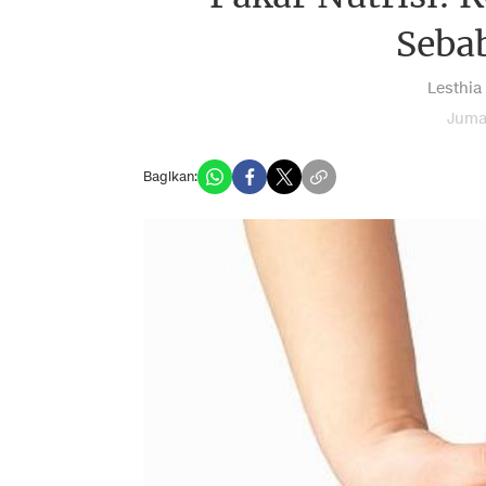
Seba
Lesthia
Jumat
Bagikan: