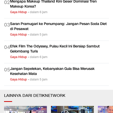
dari RI
Gaya Hidup
•
dalam 3 jam
Mengapa Makeup Thailand Kini Geser Dominasi Tren
0
2
Makeup Korea?
Gaya Hidup
•
dalam 6 jam
Saran Pramugari ke Penumpang: Jangan Pesan Soda Diet
0
3
di Pesawat
Gaya Hidup
•
dalam 5 jam
Efek Film The Odyssey, Pulau Kecil Ini Bersiap Sambut
0
4
Gelombang Turis
Gaya Hidup
•
dalam 6 jam
Jangan Sepelekan, Kebanyakan Gula Bisa Merusak
0
5
Kesehatan Mata
Gaya Hidup
•
dalam 5 jam