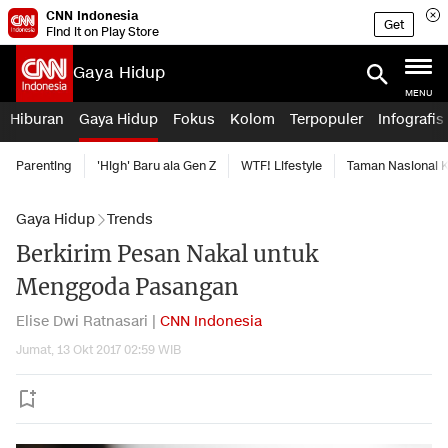
CNN Indonesia
Get
Find it on Play Store
Gaya Hidup
MENU
Hiburan
Gaya Hidup
Fokus
Kolom
Terpopuler
Infografis
Parenting
'High' Baru ala Gen Z
WTF! Lifestyle
Taman Nasional
Gaya Hidup
Trends
Berkirim Pesan Nakal untuk
Menggoda Pasangan
Elise Dwi Ratnasari |
CNN Indonesia
Jumat, 13 Okt 2017 02:59 WIB