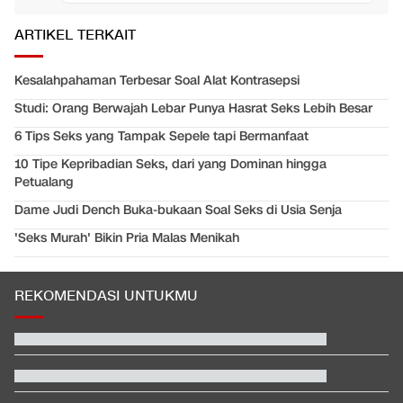
ARTIKEL TERKAIT
Kesalahpahaman Terbesar Soal Alat Kontrasepsi
Studi: Orang Berwajah Lebar Punya Hasrat Seks Lebih Besar
6 Tips Seks yang Tampak Sepele tapi Bermanfaat
10 Tipe Kepribadian Seks, dari yang Dominan hingga
Petualang
Dame Judi Dench Buka-bukaan Soal Seks di Usia Senja
'Seks Murah' Bikin Pria Malas Menikah
REKOMENDASI UNTUKMU
Total 995 Senpi Ditemukan di Gedung Yayasan Sekolah Pondok
Pinang
Jadwal Siaran Langsung Final Piala Presiden 2026: Persib vs