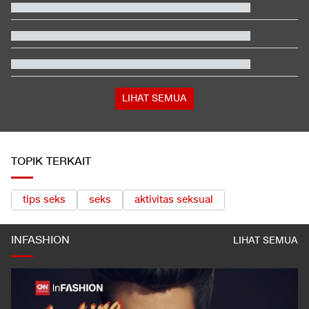
Persebaya
Jadwal Singapura vs Indonesia: Kapan, Jam Berapa, Tayang di
Mana?
Video Mesum 'Yang Wis Yang' Banyuwangi, Pemeran Pria Jadi
Tersangka
Satu Pemain Thailand Tewas Disambar Petir, 8 Orang Luka-
luka
Prabowo Panggil Menhan, Panglima, hingga 3 Kepala Staf TNI
LIHAT SEMUA
TOPIK TERKAIT
tips seks
seks
aktivitas seksual
INFASHION
LIHAT SEMUA