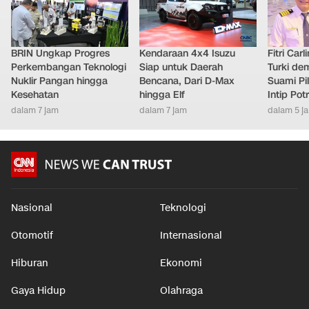
LAINNYA DARI DETIKNETWORK
BRIN Ungkap Progres
Kendaraan 4x4 Isuzu
Fitri Car
Perkembangan Teknologi
Siap untuk Daerah
Turki de
Nuklir Pangan hingga
Bencana, Dari D-Max
Suami Pil
Kesehatan
hingga Elf
Intip Pot
dalam 7 jam
dalam 7 jam
dalam 5 j
Nasional
Teknologi
Otomotif
Internasional