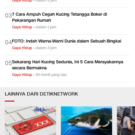
Gaya Hidup
•
dalam 3 jam
7 Cara Ampuh Cegah Kucing Tetangga Boker di
0
3
Pekarangan Rumah
Gaya Hidup
•
dalam 1 jam
FOTO: Indah Warna-Warni Dunia dalam Sebuah Bingkai
0
4
Gaya Hidup
•
dalam 3 jam
Sekarang Hari Kucing Sedunia, Ini 5 Cara Merayakannya
0
5
secara Bermakna
Gaya Hidup
•
30 menit yang lalu
LAINNYA DARI DETIKNETWORK