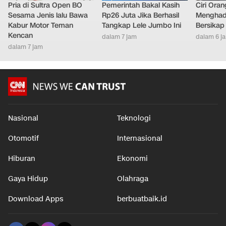
Pria di Sultra Open BO
Pemerintah Bakal Kasih
Ciri Oran
Sesama Jenis lalu Bawa
Rp26 Juta Jika Berhasil
Menghad
Kabur Motor Teman
Tangkap Lele Jumbo Ini
Bersikap
Kencan
dalam 7 jam
dalam 6 j
dalam 7 jam
Nasional
Teknologi
Otomotif
Internasional
Hiburan
Ekonomi
Gaya Hidup
Olahraga
Download Apps
berbuatbaik.id