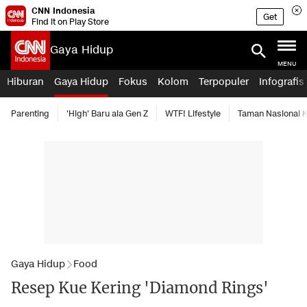
CNN Indonesia
Get
Find it on Play Store
Gaya Hidup
MENU
Hiburan
Gaya Hidup
Fokus
Kolom
Terpopuler
Infografis
Parenting
'High' Baru ala Gen Z
WTF! Lifestyle
Taman Nasional
Gaya Hidup
Food
Resep Kue Kering 'Diamond Rings'