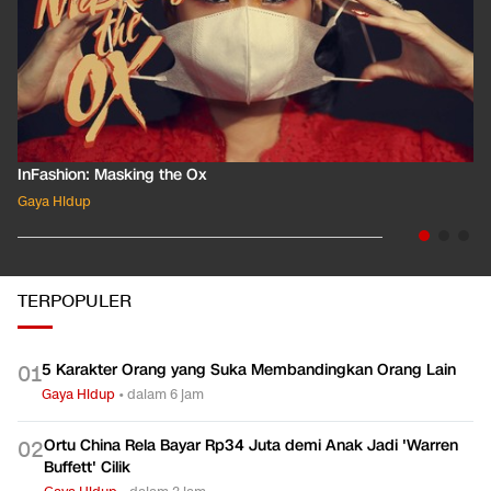
InFashion: Masking the Ox
Gaya Hidup
TERPOPULER
5 Karakter Orang yang Suka Membandingkan Orang Lain
0
1
Gaya Hidup
•
dalam 6 jam
Ortu China Rela Bayar Rp34 Juta demi Anak Jadi 'Warren
0
2
Buffett' Cilik