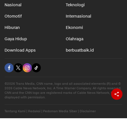
Nasional
Teknologi
Otomotif
Internasional
Hiburan
Ekonomi
Gaya Hidup
Olahraga
Download Apps
berbuatbaik.id
©2026 Trans Media, CNN name, logo and all associated elements (R) and ©
2026 Cable News Network, Inc. A Time Warner Company. All rights reserved.
CNN and the CNN logo are registered marks of Cable News Network, Inc.,
displayed with permission.
Tentang Kami
|
Redaksi
|
Pedoman Media Siber
|
Disclaimer