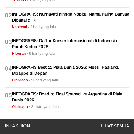
Ekonomi
•
2 jam yang lalu
INFOGRAFIS: Nurhayati hingga Nobita, Nama Paling Banyak
0
2
Dipakai di RI
Nasional
•
2 hari yang lalu
INFOGRAFIS: Daftar Konser Internasional di Indonesia
0
3
Paruh Kedua 2026
Hiburan
•
9 hari yang lalu
INFOGRAFIS Best 11 Piala Dunia 2026: Messi, Haaland,
0
4
Mbappe di Depan
Olahraga
•
17 hari yang lalu
INFOGRAFIS: Road to Final Spanyol vs Argentina di Piala
0
5
Dunia 2026
Olahraga
•
21 hari yang lalu
INFASHION
LIHAT SEMUA