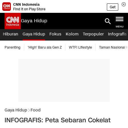
CNN Indonesia
Get
Find it on Play Store
Gaya Hidup
MENU
Hiburan
Gaya Hidup
Fokus
Kolom
Terpopuler
Infografis
Parenting
'High' Baru ala Gen Z
WTF! Lifestyle
Taman Nasional
Gaya Hidup
Food
INFOGRAFIS: Peta Sebaran Cokelat