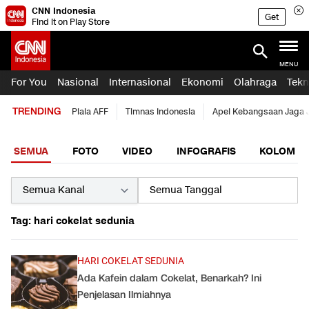
CNN Indonesia
Get
Find it on Play Store
MENU
For You
Nasional
Internasional
Ekonomi
Olahraga
Tekn
TRENDING
Piala AFF
Timnas Indonesia
Apel Kebangsaan Jaga 
SEMUA
FOTO
VIDEO
INFOGRAFIS
KOLOM
Tag: hari cokelat sedunia
HARI COKELAT SEDUNIA
Ada Kafein dalam Cokelat, Benarkah? Ini
Penjelasan Ilmiahnya