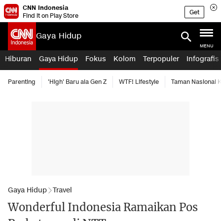
CNN Indonesia
Get
Find it on Play Store
Gaya Hidup
MENU
Hiburan
Gaya Hidup
Fokus
Kolom
Terpopuler
Infografis
Parenting
'High' Baru ala Gen Z
WTF! Lifestyle
Taman Nasional
Gaya Hidup
Travel
Wonderful Indonesia Ramaikan Pos