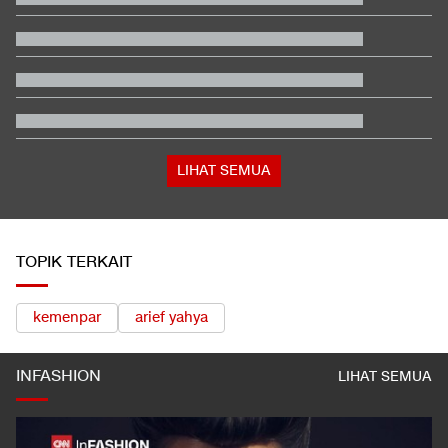
Video Mesum 'Yang Wis Yang' Banyuwangi, Pemeran Pria Jadi
Tersangka
Mangkir Lagi, KPK Ingatkan Rudy Tanoe Kooperatif
Jadwal Siaran Langsung Chelsea vs AC Milan di SUGBK
Tanda-tanda Trump Mulai Kelimpungan Hadapi Iran
Dokter PPDS UGM yang Cibir Pasien BPJS Dinonaktifkan 3
Bulan
LIHAT SEMUA
TOPIK TERKAIT
kemenpar
arief yahya
INFASHION
LIHAT SEMUA