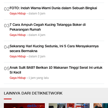
Gaya Hidup
•
dalam 6 jam
FOTO: Indah Warna-Warni Dunia dalam Sebuah Bingkai
0
2
Gaya Hidup
•
dalam 5 jam
7 Cara Ampuh Cegah Kucing Tetangga Boker di
0
3
Pekarangan Rumah
Gaya Hidup
•
dalam 4 jam
Sekarang Hari Kucing Sedunia, Ini 5 Cara Merayakannya
0
4
secara Bermakna
Gaya Hidup
•
dalam 2 jam
Anak Sulit BAB? Berikan 10 Makanan Tinggi Serat Ini untuk
0
5
Si Kecil
Gaya Hidup
•
1 jam yang lalu
LAINNYA DARI DETIKNETWORK