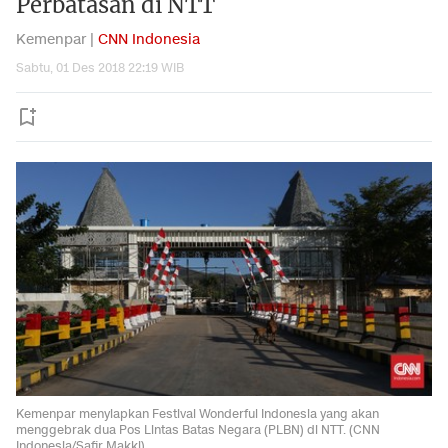
Perbatasan di NTT
Kemenpar |
CNN Indonesia
Sabtu, 01 Des 2018 22:19 WIB
Kemenpar menyiapkan Festival Wonderful Indonesia yang akan
menggebrak dua Pos Lintas Batas Negara (PLBN) di NTT. (CNN
Indonesia/Safir Makki)