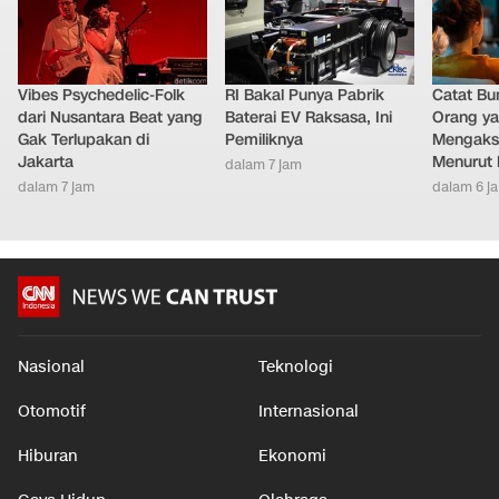
Vibes Psychedelic-Folk
RI Bakal Punya Pabrik
Catat Bun
dari Nusantara Beat yang
Baterai EV Raksasa, Ini
Orang y
Gak Terlupakan di
Pemiliknya
Mengakse
Jakarta
Menurut 
dalam 7 jam
dalam 7 jam
dalam 6 j
Nasional
Teknologi
Otomotif
Internasional
Hiburan
Ekonomi