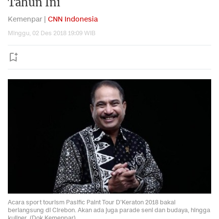
Tahun Ini
Kemenpar |
CNN Indonesia
Minggu, 02 Des 2018 19:09 WIB
Acara sport tourism Pasific Paint Tour D'Keraton 2018 bakal
berlangsung di Cirebon. Akan ada juga parade seni dan budaya, hingga
kuliner. (Dok Kemenpar)