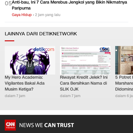
Anti-bau, Ini 7 Cara Merebus Jengkol yang Bikin Nikmatnya
0
5
Paripurna
Gaya Hidup
•
2 jam yang lalu
LAINNYA DARI DETIKNETWORK
My Hero Academia:
Riwayat Kredit Jelek? Ini
5 Potret
Vigilantes Bakal Ada
Cara Bersihkan Nama di
Marshand
Musim Ketiga?
SLIK OJK
Didomina
dalam 7 jam
dalam 7 jam
dalam 6 j