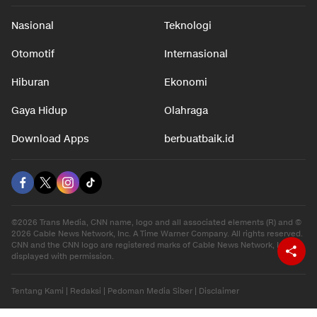
Nasional
Teknologi
Otomotif
Internasional
Hiburan
Ekonomi
Gaya Hidup
Olahraga
Download Apps
berbuatbaik.id
©2026 Trans Media, CNN name, logo and all associated elements (R) and ©
2026 Cable News Network, Inc. A Time Warner Company. All rights reserved.
CNN and the CNN logo are registered marks of Cable News Network, Inc.,
displayed with permission.
Tentang Kami
|
Redaksi
|
Pedoman Media Siber
|
Disclaimer