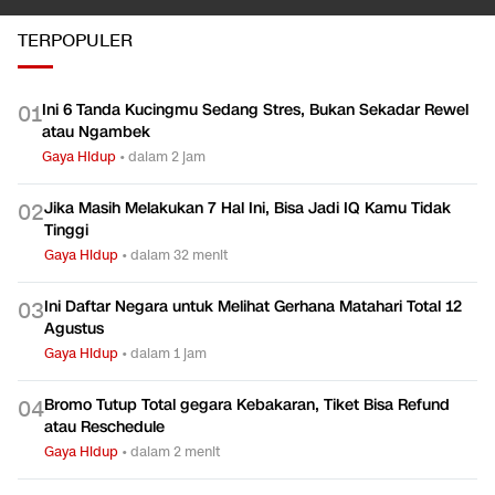
TERPOPULER
Ini 6 Tanda Kucingmu Sedang Stres, Bukan Sekadar Rewel
0
1
atau Ngambek
Gaya Hidup
•
dalam 2 jam
Jika Masih Melakukan 7 Hal Ini, Bisa Jadi IQ Kamu Tidak
0
2
Tinggi
Gaya Hidup
•
dalam 32 menit
Ini Daftar Negara untuk Melihat Gerhana Matahari Total 12
0
3
Agustus
Gaya Hidup
•
dalam 1 jam
Bromo Tutup Total gegara Kebakaran, Tiket Bisa Refund
0
4
atau Reschedule
Gaya Hidup
•
dalam 2 menit