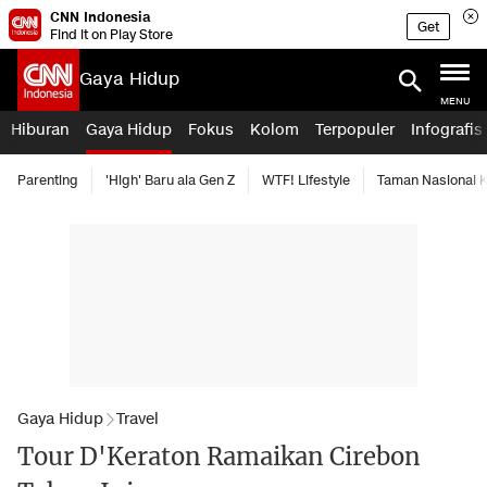
CNN Indonesia
Get
Find it on Play Store
Gaya Hidup
MENU
Hiburan
Gaya Hidup
Fokus
Kolom
Terpopuler
Infografis
Parenting
'High' Baru ala Gen Z
WTF! Lifestyle
Taman Nasional
Gaya Hidup
Travel
Tour D'Keraton Ramaikan Cirebon