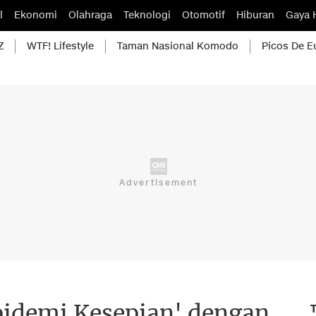
l
Ekonomi
Olahraga
Teknologi
Otomotif
Hiburan
Gaya 
Z
WTF! Lifestyle
Taman Nasional Komodo
Picos De E
Epidemi Kesepian' dengan