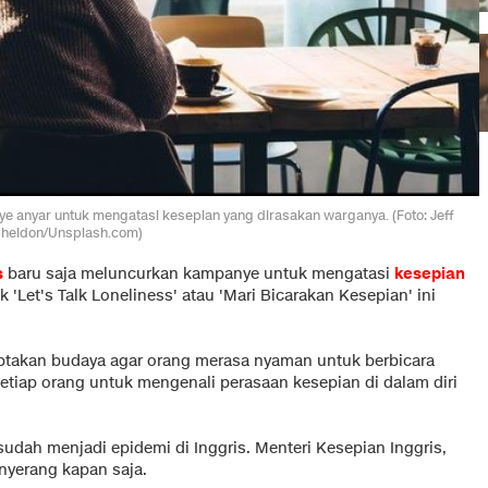
ye anyar untuk mengatasi kesepian yang dirasakan warganya. (Foto: Jeff
heldon/Unsplash.com)
s
baru saja meluncurkan kampanye untuk mengatasi
kesepian
 'Let's Talk Loneliness' atau 'Mari Bicarakan Kesepian' ini
ciptakan budaya agar orang merasa nyaman untuk berbicara
 setiap orang untuk mengenali perasaan kesepian di dalam diri
udah menjadi epidemi di Inggris. Menteri Kesepian Inggris,
yerang kapan saja.