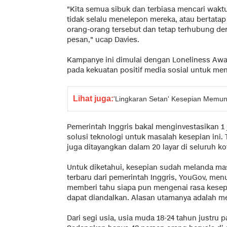
"Kita semua sibuk dan terbiasa mencari wakt
tidak selalu menelepon mereka, atau bertatap
orang-orang tersebut dan tetap terhubung de
pesan," ucap Davies.
Kampanye ini dimulai dengan Loneliness Aw
pada kekuatan positif media sosial untuk me
Lihat juga:
'Lingkaran Setan' Kesepian Memun
Pemerintah Inggris bakal menginvestasikan 1
solusi teknologi untuk masalah kesepian ini. 
juga ditayangkan dalam 20 layar di seluruh kot
Untuk diketahui, kesepian sudah melanda masy
terbaru dari pemerintah Inggris, YouGov, me
memberi tahu siapa pun mengenai rasa kesep
dapat diandalkan. Alasan utamanya adalah me
Dari segi usia, usia muda 18-24 tahun justru