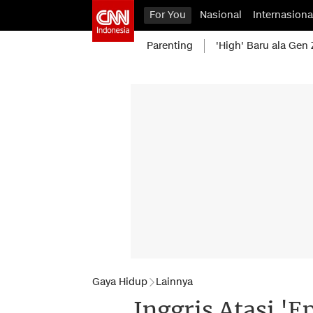
For You
Nasional
Internasiona
Parenting
'High' Baru ala Gen 
Gaya Hidup
Lainnya
Inggris Atasi '