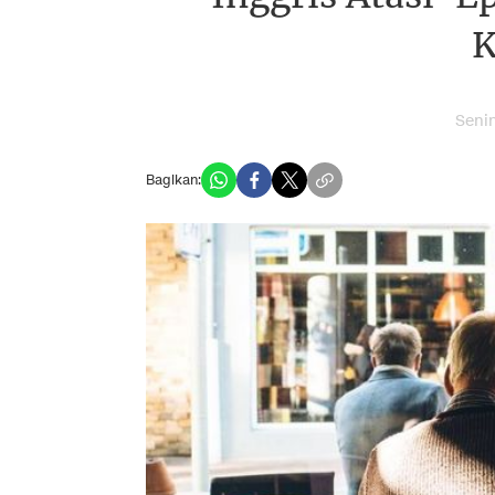
K
Senin
Bagikan: