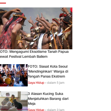
OTO: Mengagumi Eksotisme Tanah Papua
ewat Festival Lembah Baliem
FOTO: Siasat Kota Seoul
'Mendinginkan' Warga di
Tengah Panas Ekstrem
Gaya Hidup
•
dalam 5 jam
3 Alasan Kucing Suka
Menjatuhkan Barang dari
Meja
Gaya Hidup
•
dalam 3 jam