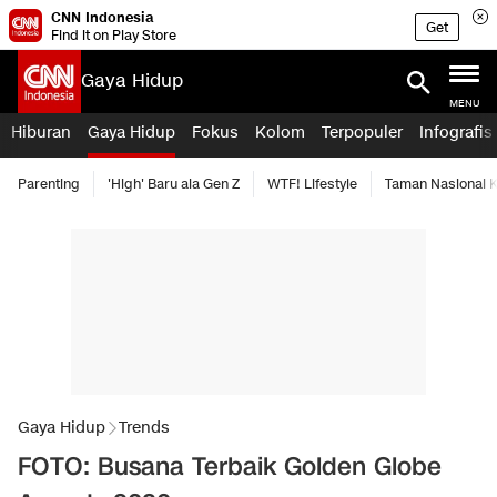
CNN Indonesia
Get
Find it on Play Store
Gaya Hidup
MENU
Hiburan
Gaya Hidup
Fokus
Kolom
Terpopuler
Infografis
Parenting
'High' Baru ala Gen Z
WTF! Lifestyle
Taman Nasional
Gaya Hidup
Trends
FOTO: Busana Terbaik Golden Globe