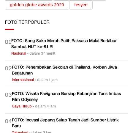
golden globe awards 2020
fesyen
FOTO
TERPOPULER
FOTO: Sang Saka Merah Putih Raksasa Mulai Berkibar
0
1
Sambut HUT ke-81 RI
Nasional
•
dalam 37 menit
FOTO: Penembakan Sekolah di Thailand, Korban Jiwa
0
2
Berjatuhan
Internasional
•
dalam 1 jam
FOTO: Wisata Favignana Bersiap Kebanjiran Turis Imbas
0
3
Film Odyssey
Gaya Hidup
•
dalam 4 jam
FOTO: Inovasi Jepang Sulap Tanah Jadi Sumber Listrik
0
4
Baru
Teknologi
•
dalam 3 jam