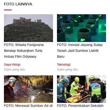
FOTO LAINNYA
FOTO: Wisata Favignana
FOTO: Inovasi Jepang Sulap
Bersiap Kebanjiran Turis
Tanah Jadi Sumber Listrik
Imbas Film Odyssey
Baru
Gaya Hidup
Teknologi
3 jam yang lalu
4 jam yang lalu
FOTO: Merawat Sumber Air di
FOTO: Penembakan Sekolah