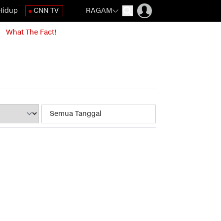
Hidup
CNN TV
RAGAM
What The Fact!