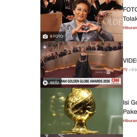
FOTO
Tola
Hiburan
6 FOTO
VIDE
TV
• 6 
01:12
Isi 
Pake
Hiburan