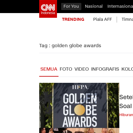
For You
Nasional
Internasiona
TRENDING
Piala AFF
Timn
Tag : golden globe awards
SEMUA
FOTO
VIDEO
INFOGRAFIS
KOL
Sete
Soal
Hiburan