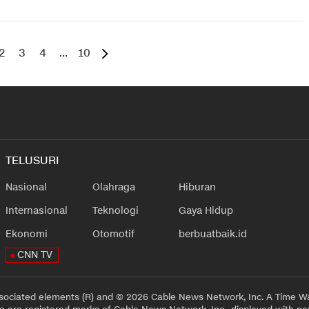
2
3
4
...
10
TELUSURI
Nasional
Olahraga
Hiburan
Internasional
Teknologi
Gaya Hidup
Ekonomi
Otomotif
berbuatbaik.id
CNN TV
sociated elements (R) and © 2026 Cable News Network, Inc. A Time Wa