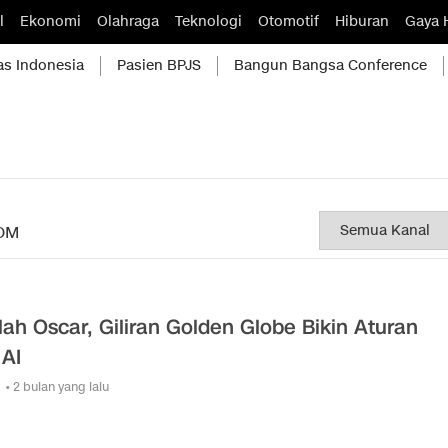
l
Ekonomi
Olahraga
Teknologi
Otomotif
Hiburan
Gaya 
as Indonesia
Pasien BPJS
Bangun Bangsa Conference
OM
lah Oscar, Giliran Golden Globe Bikin Aturan
 AI
• 2 bulan yang lalu