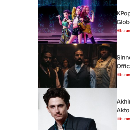
KPop
Glob
Hiburan
Sinn
Offi
Hiburan
Akhi
Akto
Hiburan