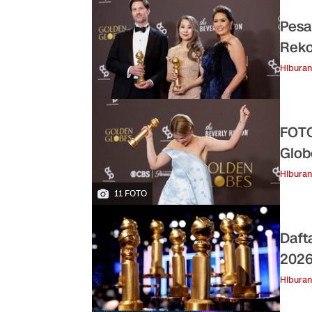
Pesa
Reko
Hiburan
FOTO
Glob
Hiburan
11 FOTO
Daft
202
Hiburan