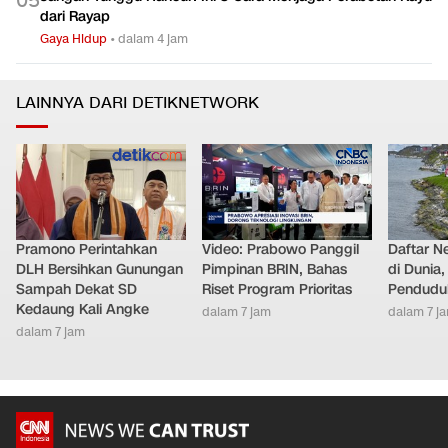
0
5
dari Rayap
Gaya Hidup
•
dalam 4 jam
LAINNYA DARI DETIKNETWORK
Pramono Perintahkan
Video: Prabowo Panggil
Daftar N
DLH Bersihkan Gunungan
Pimpinan BRIN, Bahas
di Dunia
Sampah Dekat SD
Riset Program Prioritas
Pendudu
Kedaung Kali Angke
dalam 7 jam
dalam 7 j
dalam 7 jam