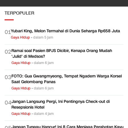
TERPOPULER
Yubari King, Melon Termahal di Dunia Seharga Rp658 Juta
0
1
Gaya Hidup
•
dalam 5 jam
Ramai soal Pasien BPJS Dicibir, Kenapa Orang Mudah
0
2
'Julid' di Medsos?
Gaya Hidup
•
dalam 6 jam
FOTO: Gua Gwangmyeong, Tempat Ngadem Warga Korsel
0
3
Saat Gelombang Panas
Gaya Hidup
•
dalam 6 jam
Jangan Langsung Pergi, Ini Pentingnya Check-out di
0
4
Resepsionis Hotel
Gaya Hidup
•
dalam 4 jam
Jangan Tunggu Hancur! Ini 8 Cara Menjaga Perabotan Kayu