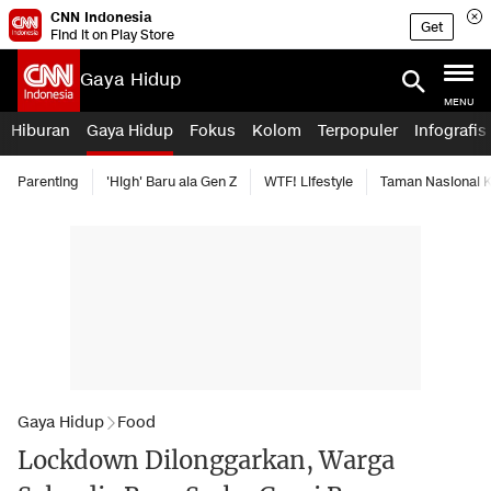
CNN Indonesia
Get
Find it on Play Store
Gaya Hidup
MENU
Hiburan
Gaya Hidup
Fokus
Kolom
Terpopuler
Infografis
Parenting
'High' Baru ala Gen Z
WTF! Lifestyle
Taman Nasional
Gaya Hidup
Food
Lockdown Dilonggarkan, Warga