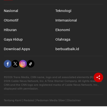
Nasional
Teknologi
Otomotif
Internasional
Hiburan
Ekonomi
Gaya Hidup
Olahraga
Download Apps
berbuatbaik.id
©2026 Trans Media, CNN name, logo and all associated elements (R) and ©
2026 Cable News Network, Inc. A Time Warner Company. All rights reserved.
CNN and the CNN logo are registered marks of Cable News Network, Inc.,
displayed with permission.
Tentang Kami
|
Redaksi
|
Pedoman Media Siber
|
Disclaimer