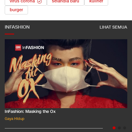
virus corona
selandia baru
kuliner
burger
INFASHION
LIHAT SEMUA
InFashion: Masking the Ox
Gaya Hidup