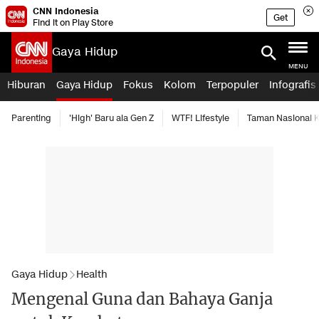
CNN Indonesia
Get
Find it on Play Store
Gaya Hidup
MENU
Hiburan
Gaya Hidup
Fokus
Kolom
Terpopuler
Infografis
Parenting
'High' Baru ala Gen Z
WTF! Lifestyle
Taman Nasional
Gaya Hidup
Health
Mengenal Guna dan Bahaya Ganja