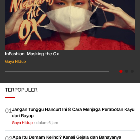
the Ox
InFashion: Dandyism
Gaya Hidup
TERPOPULER
Jangan Tunggu Hancur! Ini 8 Cara Menjaga Perabotan Kayu
0
1
dari Rayap
Gaya Hidup
•
dalam 6 jam
Apa Itu Demam Kelinci? Kenali Gejala dan Bahayanya
0
2