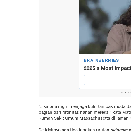
SCROL
“Jika pria ingin menjaga kulit tampak muda d
bagian dari rutinitas harian mereka,” kata Ma
Rumah Sakit Umum Massachusetts di laman
Setidaknya ada tiga langkah urutan
skincare
p