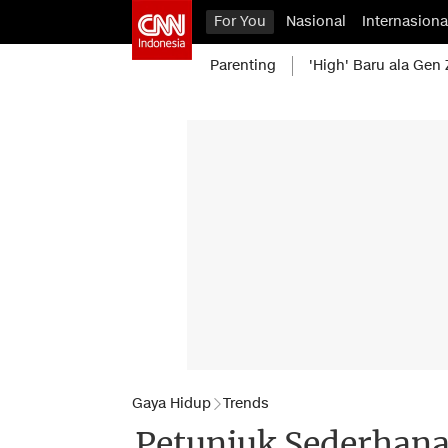
For You
Nasional
Internasiona
Parenting
'High' Baru ala Gen 
Gaya Hidup
Trends
Petunjuk Sederhana