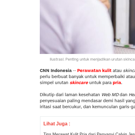
Ilustrasi. Penting untuk menjadikan urutan skinc
CNN Indonesia
--
Perawatan kulit
atau
skinc
perlu berbuat banyak untuk memperbaiki at
simpel urutan
skincare
untuk para
pria
.
Dikutip dari laman kesehatan
Web MD
dan
Hea
penyesuaian paling mendasar demi hasil yang
iritasi saat bercukur, dan kemunculan garis-g
Lihat Juga :
Tips Merawat Kulit Pria dari Penyanyi Calvin Je