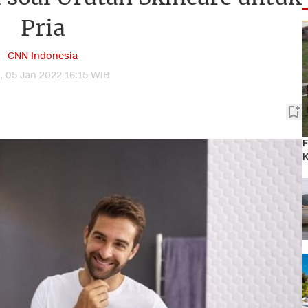
Pria
CNN Indonesia
, 05 Jan 2022 16:15 WIB
F
K