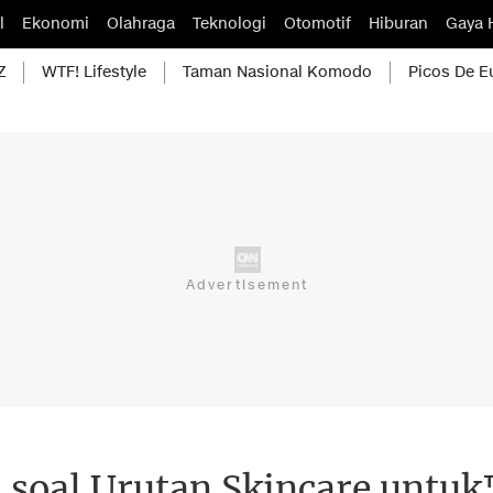
l
Ekonomi
Olahraga
Teknologi
Otomotif
Hiburan
Gaya 
Z
WTF! Lifestyle
Taman Nasional Komodo
Picos De E
 soal Urutan Skincare untuk