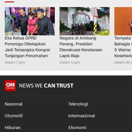
Gaya Hidup
•
2 jam yang lalu
LAINNYA DARI DETIKNETWORK
Eks Ketua DPRD
Negara di Ambang
Ternyata
Ponorogo Ditetapkan
Perang, Presiden
Bahagia 
Jadi Tersangka Korupsi
Dievakuasi Kendaraan
5 Warna 
Tunjangan Perumahan
Lapis Baja
Kesehari
dalam 7 jam
dalam 1 jam
dalam 40 
Nasional
Teknologi