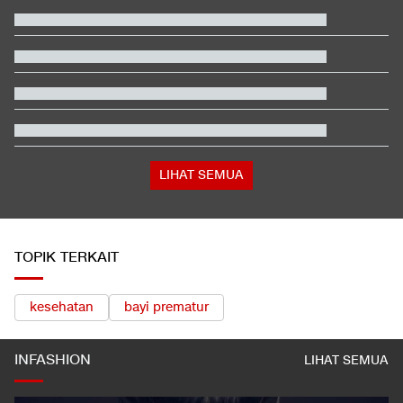
Terbaik
Video Mesum 'Yang Wis Yang' Banyuwangi, Pemeran Pria Jadi
Tersangka
Satu Pemain Thailand Tewas Disambar Petir, 8 Orang Luka-
luka
Total 995 Senpi Ditemukan di Gedung Yayasan Sekolah Pondok
Pinang
Kabar Bahagia Bulutangkis Indonesia, Leo-Indah Sah Menikah
di Mekkah
Tokoh Pro Palestina Menang Pemilu Pendahuluan AS, Pelobi
Israel Sewot
LIHAT SEMUA
TOPIK TERKAIT
kesehatan
bayi prematur