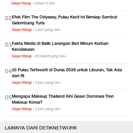
TERPOPULER
Restoran Ini Tawarkan Pengalaman Makan Steak Sambil
0
1
Telanjang
Gaya Hidup
•
dalam 2 jam
Efek Film The Odyssey, Pulau Kecil Ini Bersiap Sambut
0
2
Gelombang Turis
Gaya Hidup
•
1 jam yang lalu
Fakta Medis di Balik Larangan Beri Minum Korban
0
3
Kecelakaan
Gaya Hidup
•
20 menit yang lalu
10 Pulau Terfavorit di Dunia 2026 untuk Liburan, Tak Ada
0
4
dari RI
Gaya Hidup
•
4 jam yang lalu
Mengapa Makeup Thailand Kini Geser Dominasi Tren
0
5
Makeup Korea?