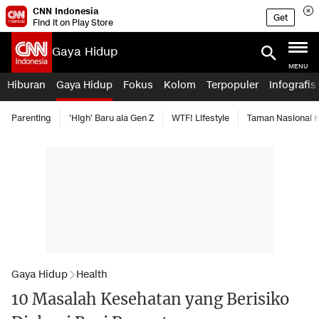
CNN Indonesia
Get
Find it on Play Store
Gaya Hidup
MENU
Hiburan
Gaya Hidup
Fokus
Kolom
Terpopuler
Infografis
Parenting
'High' Baru ala Gen Z
WTF! Lifestyle
Taman Nasional
Gaya Hidup
Health
10 Masalah Kesehatan yang Berisiko