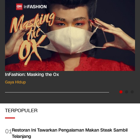
INFASHION
LIHAT SEMUA
shion: Masking the Ox
InFashi
 Hidup
Gaya Hi