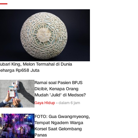
ubari King, Melon Termahal di Dunia
eharga Rp658 Juta
Ramai soal Pasien BPJS
Dicibir, Kenapa Orang
Mudah 'Julid' di Medsos?
Gaya Hidup
•
dalam 6 jam
FOTO: Gua Gwangmyeong,
Tempat Ngadem Warga
Korsel Saat Gelombang
Panas