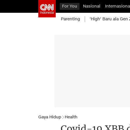
For You
Nasional
Internasiona
Parenting
'High' Baru ala Gen 
Gaya Hidup
Health
Covid-19 XBB d