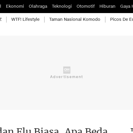
l
Ekonomi
Olahraga
Teknologi
Otomotif
Hiburan
Gaya 
Z
WTF! Lifestyle
Taman Nasional Komodo
Picos De E
an Flu Biasa, Apa Beda