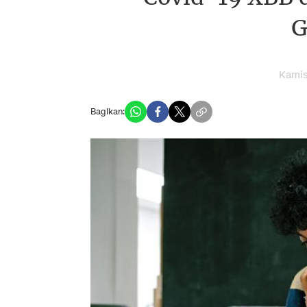
G
Kamis
Bagikan: