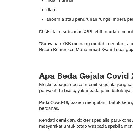
mual muntah
diare
anosmia atau penurunan fungsi indera pe
Di sisi lain, subvarian XBB lebih mudah men
"Subvarian XBB memang mudah menular, tapi t
Bicara Kemenkes Mohammad Syahril soal geja
Apa Beda Gejala Covid 
Meski sebagian besar memiliki gejala yang s
penyakit flu biasa, yakni pada jenis batuknya.
Pada Covid-19, pasien mengalami batuk keri
berdahak.
Kendati demikian, dokter spesialis paru-kon
masyarakat untuk tetap waspada apabila meng