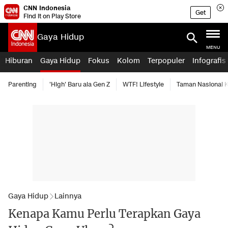
CNN Indonesia
Get
Find it on Play Store
Gaya Hidup
MENU
Hiburan
Gaya Hidup
Fokus
Kolom
Terpopuler
Infografis
Parenting
'High' Baru ala Gen Z
WTF! Lifestyle
Taman Nasional
Gaya Hidup
Lainnya
Kenapa Kamu Perlu Terapkan Gaya