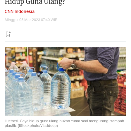
Hidup Guna Ulang?
CNN Indonesia
Minggu, 05 Mar 2023 07:40 WIB
Ilustrasi. Gaya hidup guna ulang bukan cuma soal mengurangi sampah
plastik. (iStockphoto/Vladdeep)