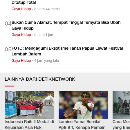
Ditutup Total
Gaya Hidup
•
dalam 44 menit
Bukan Cuma Alamat, Tempat Tinggal Ternyata Bisa Ubah
0
4
Gaya Hidup
Gaya Hidup
•
dalam 1 jam
FOTO: Mengagumi Eksotisme Tanah Papua Lewat Festival
0
5
Lembah Baliem
Gaya Hidup
•
4 jam yang lalu
LAINNYA DARI DETIKNETWORK
Indonesia Raih 2 Medali di
Lamine Yamal Bernilai
Cara Men
Kejuaraan Asia Hoki
Rp8,9 T, Kenapa Pemain
yang Ene