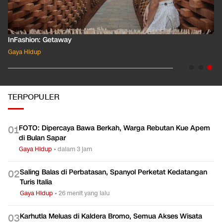
InFashion: Masking the Ox
Gaya Hidup
TERPOPULER
FOTO: Dipercaya Bawa Berkah, Warga Rebutan Kue Apem
0
1
di Bulan Sapar
Gaya Hidup
•
dalam 3 jam
Saling Balas di Perbatasan, Spanyol Perketat Kedatangan
0
2
Turis Italia
Gaya Hidup
•
26 menit yang lalu
Karhutla Meluas di Kaldera Bromo, Semua Akses Wisata
0
3