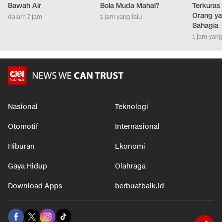
Bawah Air
Bola Muda Mahal?
Terkuras
Orang ya
dalam 7 jam
1 jam yang lalu
Bahagia
1 jam yang
Nasional
Teknologi
Otomotif
Internasional
Hiburan
Ekonomi
Gaya Hidup
Olahraga
Download Apps
berbuatbaik.id