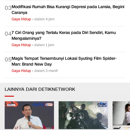
Modifikasi Rumah Bisa Kurangi Depresi pada Lansia, Begini
0
3
Caranya
Gaya Hidup
•
dalam 4 jam
7 Ciri Orang yang Terlalu Keras pada Diri Sendiri, Kamu
0
4
Mengalaminya?
Gaya Hidup
•
dalam 1 jam
Magis Tempat Tersembunyi Lokasi Syuting Film Spider-
0
5
Man: Brand New Day
Gaya Hidup
•
dalam 3 menit
LAINNYA DARI DETIKNETWORK