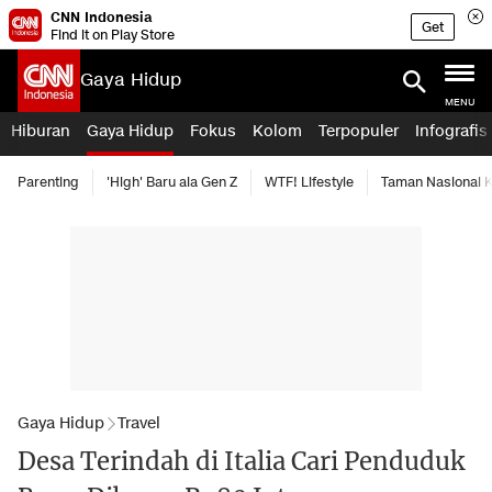
CNN Indonesia
Get
Find it on Play Store
Gaya Hidup
MENU
Hiburan
Gaya Hidup
Fokus
Kolom
Terpopuler
Infografis
Parenting
'High' Baru ala Gen Z
WTF! Lifestyle
Taman Nasional
Gaya Hidup
Travel
Desa Terindah di Italia Cari Penduduk