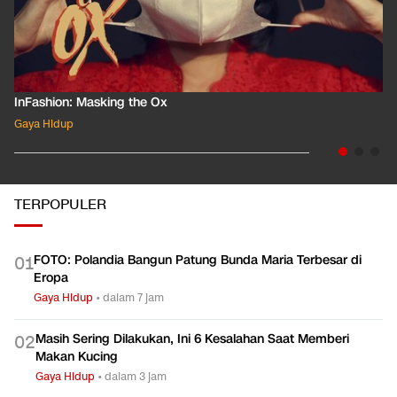
InFashion: Masking the Ox
Gaya Hidup
TERPOPULER
FOTO: Polandia Bangun Patung Bunda Maria Terbesar di
0
1
Eropa
Gaya Hidup
•
dalam 7 jam
Masih Sering Dilakukan, Ini 6 Kesalahan Saat Memberi
0
2
Makan Kucing
Gaya Hidup
•
dalam 3 jam