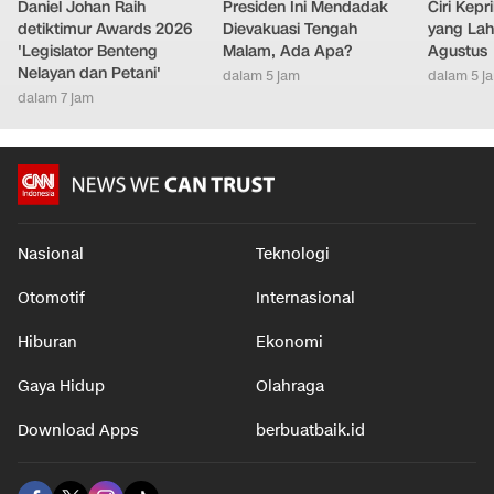
Daniel Johan Raih
Presiden Ini Mendadak
Ciri Kep
detiktimur Awards 2026
Dievakuasi Tengah
yang Lahi
'Legislator Benteng
Malam, Ada Apa?
Agustus
Nelayan dan Petani'
dalam 5 jam
dalam 5 j
dalam 7 jam
Nasional
Teknologi
Otomotif
Internasional
Hiburan
Ekonomi
Gaya Hidup
Olahraga
Download Apps
berbuatbaik.id