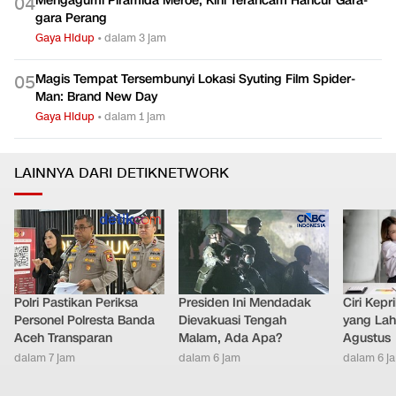
Mengalaminya?
Gaya Hidup
•
dalam 2 jam
Mengagumi Piramida Meroe, Kini Terancam Hancur Gara-
0
4
gara Perang
Gaya Hidup
•
dalam 3 jam
Magis Tempat Tersembunyi Lokasi Syuting Film Spider-
0
5
Man: Brand New Day
Gaya Hidup
•
dalam 1 jam
LAINNYA DARI DETIKNETWORK
Polri Pastikan Periksa
Presiden Ini Mendadak
Ciri Kep
Personel Polresta Banda
Dievakuasi Tengah
yang Lahi