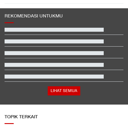
REKOMENDASI UNTUKMU
Tokoh Pro Palestina Menang Pemilu Pendahuluan AS, Pelobi
Israel Sewot
Video Mesum 'Yang Wis Yang' Banyuwangi, Pemeran Pria Jadi
Tersangka
Fakta Menarik Penampilan Agnez Mo dan Anggun C. Sasmi di
Reacher 4
Buwas: Sertifikat Pramuka Garuda Bisa Buat Daftar TNI-Polri
Tanpa Tes
Momen Kapolri Listyo Sigit Bertemu Panglima Agus Subianto di
Mabes TNI
Link Live Streaming Singapura vs Indonesia di Piala AFF 2026
LIHAT SEMUA