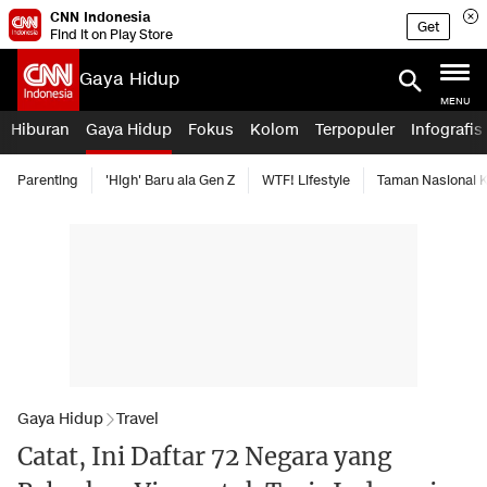
CNN Indonesia
Get
Find it on Play Store
Gaya Hidup
MENU
Hiburan
Gaya Hidup
Fokus
Kolom
Terpopuler
Infografis
Parenting
'High' Baru ala Gen Z
WTF! Lifestyle
Taman Nasional
Gaya Hidup
Travel
Catat, Ini Daftar 72 Negara yang