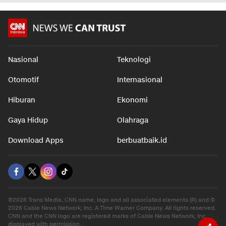
Aceh Transparan
Malam, Ada Apa?
Agustus
dalam 7 jam
dalam 6 jam
dalam 6 j
Nasional
Teknologi
Otomotif
Internasional
Hiburan
Ekonomi
Gaya Hidup
Olahraga
Download Apps
berbuatbaik.id