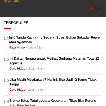
Gaya Hidup
TERPOPULER
Ini 6 Tanda Kucingmu Sedang Stres, Bukan Sekadar Rewel
0
1
atau Ngambek
Gaya Hidup
•
dalam 5 jam
Ini Daftar Negara untuk Melihat Gerhana Matahari Total 12
0
2
Agustus
Gaya Hidup
•
dalam 4 jam
Jika Masih Melakukan 7 Hal Ini, Bisa Jadi IQ Kamu Tidak
0
3
Tinggi
Gaya Hidup
•
dalam 3 jam
Bromo Tutup Total gegara Kebakaran, Tiket Bisa Refund
0
4
atau Reschedule