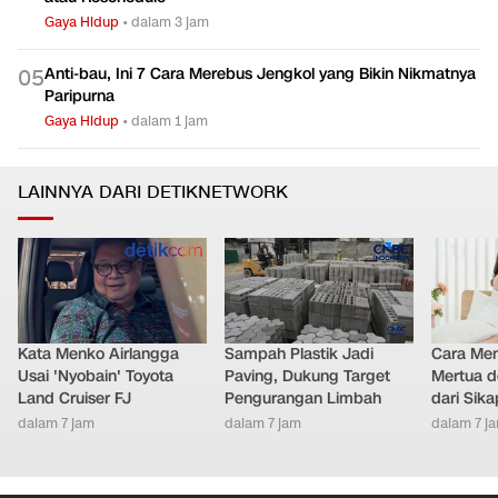
Gaya Hidup
•
dalam 3 jam
Anti-bau, Ini 7 Cara Merebus Jengkol yang Bikin Nikmatnya
0
5
Paripurna
Gaya Hidup
•
dalam 1 jam
LAINNYA DARI DETIKNETWORK
Kata Menko Airlangga
Sampah Plastik Jadi
Cara Men
Usai 'Nyobain' Toyota
Paving, Dukung Target
Mertua d
Land Cruiser FJ
Pengurangan Limbah
dari Sik
dalam 7 jam
dalam 7 jam
dalam 7 j