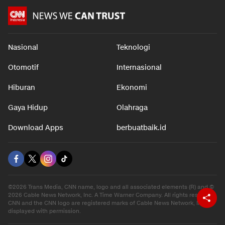
Nasional
Teknologi
Otomotif
Internasional
Hiburan
Ekonomi
Gaya Hidup
Olahraga
Download Apps
berbuatbaik.id
©2026 Trans Media, CNN name, logo and all associated elements (R) and ©
2026 Cable News Network, Inc. A Time Warner Company. All rights reserved.
CNN and the CNN logo are registered marks of Cable News Network, Inc.,
displayed with permission.