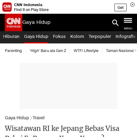
CNN Indonesia
Get
Find it on Play Store
Gaya Hidup
MENU
Hiburan
Gaya Hidup
Fokus
Kolom
Terpopuler
Infografis
Parenting
'High' Baru ala Gen Z
WTF! Lifestyle
Taman Nasional
Gaya Hidup
Travel
Wisatawan RI ke Jepang Bebas Visa