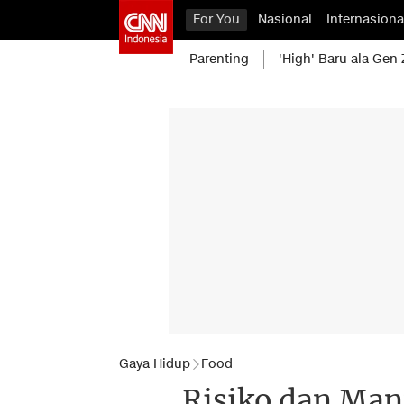
For You
Nasional
Internasiona
Parenting
'High' Baru ala Gen 
Gaya Hidup
Food
Risiko dan Man