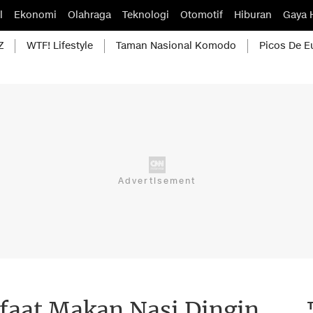
l
Ekonomi
Olahraga
Teknologi
Otomotif
Hiburan
Gaya 
Z
WTF! Lifestyle
Taman Nasional Komodo
Picos De E
faat Makan Nasi Dingin