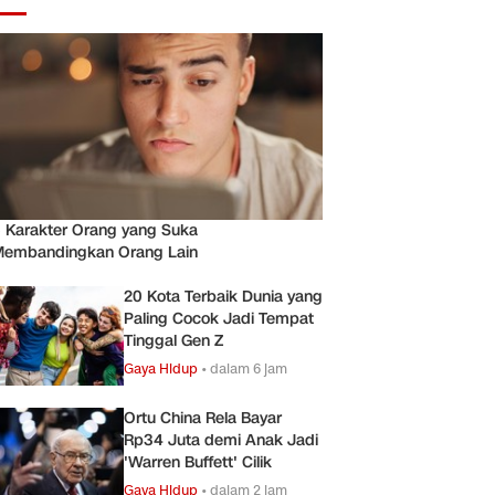
 Karakter Orang yang Suka
embandingkan Orang Lain
20 Kota Terbaik Dunia yang
Paling Cocok Jadi Tempat
Tinggal Gen Z
Gaya Hidup
•
dalam 6 jam
Ortu China Rela Bayar
Rp34 Juta demi Anak Jadi
'Warren Buffett' Cilik
Gaya Hidup
•
dalam 2 jam