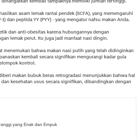
 dihangatkan kembali tampaknya memiliki jumlah tertinggi.
ghasilkan asam lemak rantai pendek (SCFA), yang memengaruhi
P-1) dan peptida YY (PYY) - yang mengatur nafsu makan Anda.
etik dan anti-obesitas karena hubungannya dengan
gan lemak perut. Itu juga jadi manfaat nasi dingin.
at menemukan bahwa makan nasi putih yang telah didinginkan
panaskan kembali secara signifikan mengurangi kadar gula
elompok kontrol.
g diberi makan bubuk beras retrogradasi menunjukkan bahwa hal
h dan kesehatan usus secara signifikan, dibandingkan dengan
anggi yang Enak dan Empuk