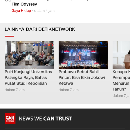
Film Odyssey
Gaya Hidup
•
dalam 4 jam
LAINNYA DARI DETIKNETWORK
Polri Kunjungi Universitas
Prabowo Sebut Bahlil
Kenapa 
Palangka Raya, Bahas
Pintar: Bisa Bikin Jokowi
Perempu
Pusat Studi Kepolisian
Ketawa
Menurun 
Tahun?
dalam 7 jam
dalam 7 jam
dalam 7 j