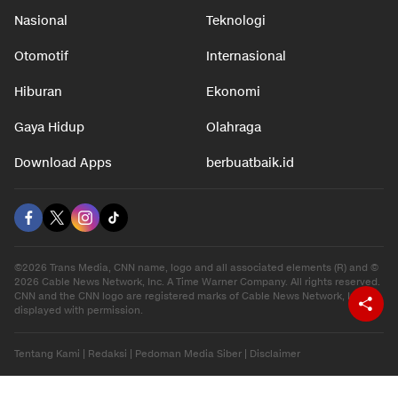
Nasional
Teknologi
Otomotif
Internasional
Hiburan
Ekonomi
Gaya Hidup
Olahraga
Download Apps
berbuatbaik.id
©2026 Trans Media, CNN name, logo and all associated elements (R) and ©
2026 Cable News Network, Inc. A Time Warner Company. All rights reserved.
CNN and the CNN logo are registered marks of Cable News Network, Inc.,
displayed with permission.
Tentang Kami
|
Redaksi
|
Pedoman Media Siber
|
Disclaimer