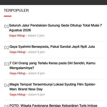
TERPOPULER
Seluruh Jalur Pendakian Gunung Gede Ditutup Total Mulai 7
0
1
Agustus 2026
Gaya Hidup
•
dalam 2 jam
Gaya Syahrini Bersepeda, Pakai Sandal Jepit Rp8 Juta
0
2
Gaya Hidup
•
dalam 5 jam
7 Ciri Orang yang Terlalu Keras pada Diri Sendiri, Kamu
0
3
Mengalaminya?
Gaya Hidup
•
dalam 6 jam
Magis Tempat Tersembunyi Lokasi Syuting Film Spider-
0
4
Man: Brand New Day
Gaya Hidup
•
dalam 6 jam
FOTO: Wisata Favignana Bersiap Kebanjiran Turis Imbas
0
5