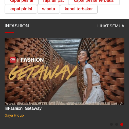
kapal pesiar
raja ampat
kapal pesiar terbakar
kapal pinisi
wisata
kapal terbakar
INFASHION
LIHAT SEMUA
InFashion: Getaway
Gaya Hidup