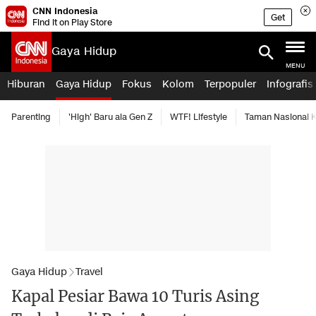
CNN Indonesia
Get
Find it on Play Store
Gaya Hidup
MENU
Hiburan
Gaya Hidup
Fokus
Kolom
Terpopuler
Infografis
Parenting
'High' Baru ala Gen Z
WTF! Lifestyle
Taman Nasional
Gaya Hidup
Travel
Kapal Pesiar Bawa 10 Turis Asing