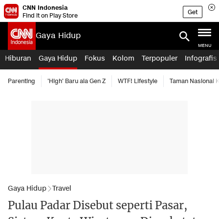
CNN Indonesia
Get
Find it on Play Store
Gaya Hidup
MENU
Hiburan
Gaya Hidup
Fokus
Kolom
Terpopuler
Infografis
Parenting
'High' Baru ala Gen Z
WTF! Lifestyle
Taman Nasional
Gaya Hidup
Travel
Pulau Padar Disebut seperti Pasar,