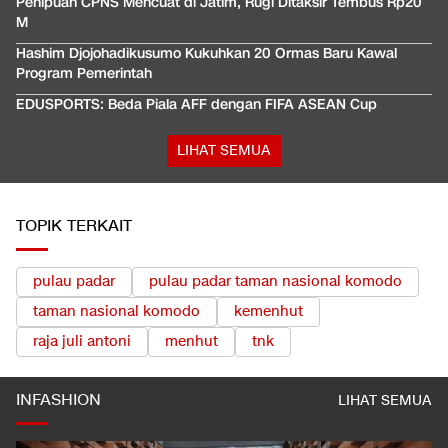
Penipuan CPNS Mencuat di Jatim, Rugi Ditaksir Tembus Rp20
M
Hashim Djojohadikusumo Kukuhkan 20 Ormas Baru Kawal
Program Pemerintah
EDUSPORTS: Beda Piala AFF dengan FIFA ASEAN Cup
LIHAT SEMUA
TOPIK TERKAIT
pulau padar
pulau padar taman nasional komodo
taman nasional komodo
kemenhut
raja juli antoni
menhut
tnk
INFASHION
LIHAT SEMUA