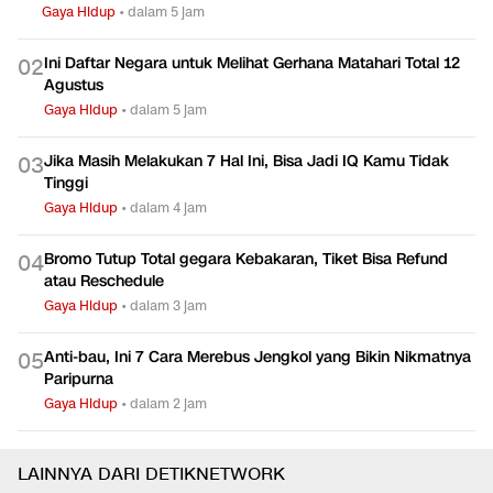
Gaya Hidup
•
dalam 5 jam
Ini Daftar Negara untuk Melihat Gerhana Matahari Total 12
0
2
Agustus
Gaya Hidup
•
dalam 5 jam
Jika Masih Melakukan 7 Hal Ini, Bisa Jadi IQ Kamu Tidak
0
3
Tinggi
Gaya Hidup
•
dalam 4 jam
Bromo Tutup Total gegara Kebakaran, Tiket Bisa Refund
0
4
atau Reschedule
Gaya Hidup
•
dalam 3 jam
Anti-bau, Ini 7 Cara Merebus Jengkol yang Bikin Nikmatnya
0
5
Paripurna
Gaya Hidup
•
dalam 2 jam
LAINNYA DARI DETIKNETWORK