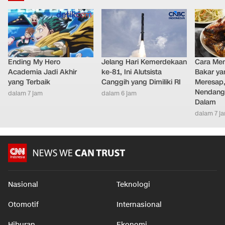
Ending My Hero
Jelang Hari Kemerdekaan
Cara Me
Academia Jadi Akhir
ke-81, Ini Alutsista
Bakar ya
yang Terbaik
Canggih yang Dimiliki RI
Meresap
Nendang
dalam 7 jam
dalam 6 jam
Dalam
dalam 7 j
Nasional
Teknologi
Otomotif
Internasional
Hiburan
Ekonomi