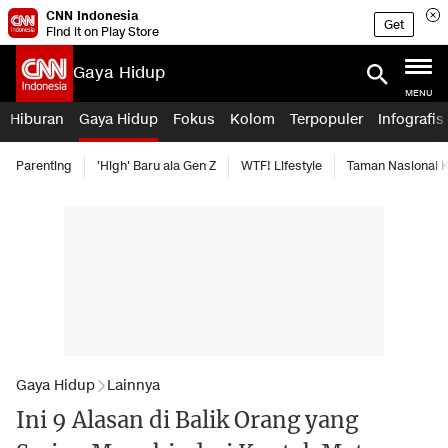
CNN Indonesia
Get
Find it on Play Store
Gaya Hidup
MENU
Hiburan
Gaya Hidup
Fokus
Kolom
Terpopuler
Infografis
Parenting
'High' Baru ala Gen Z
WTF! Lifestyle
Taman Nasional
Gaya Hidup
Lainnya
Ini 9 Alasan di Balik Orang yang