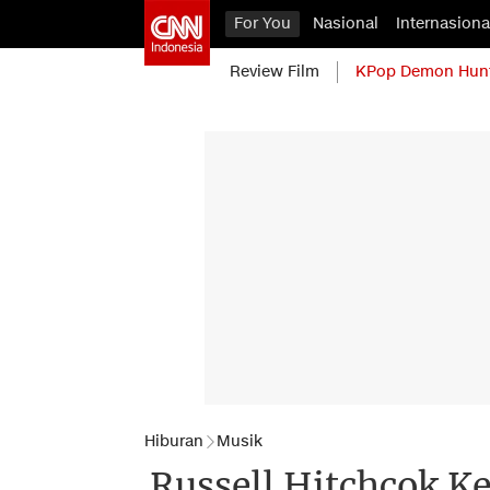
For You
Nasional
Internasiona
Review Film
KPop Demon Hun
Hiburan
Musik
Russell Hitchcok Ke