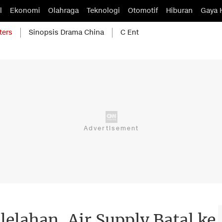
l
Ekonomi
Olahraga
Teknologi
Otomotif
Hiburan
Gaya 
ters
Sinopsis Drama China
C Ent
lelahan, Air Supply Batal ke