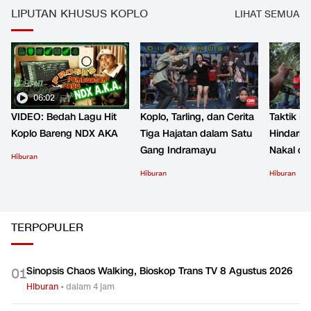
LIPUTAN KHUSUS KOPLO
LIHAT SEMUA
06:02
VIDEO: Bedah Lagu Hit
Koplo, Tarling, dan Cerita
Taktik B
Koplo Bareng NDX AKA
Tiga Hajatan dalam Satu
Hindari 
Gang Indramayu
Nakal d
Hiburan
Hiburan
Hiburan
TERPOPULER
Sinopsis Chaos Walking, Bioskop Trans TV 8 Agustus 2026
0
1
Hiburan
•
dalam 4 jam