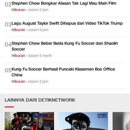
Stephen Chow Bongkar Alasan Tak Lagi Mau Main Film
0
2
Hiburan
•
dalam 5 jam
Lagu August Taylor Swift Dihapus dari Video TikTok Trump
0
3
Hiburan
•
dalam 6 jam
Stephen Chow Beber Beda Kung Fu Soccer dan Shaolin
0
4
Soccer
Hiburan
•
dalam 5 menit
Kung Fu Soccer Berhasil Puncaki Klasemen Box Office
0
5
China
Hiburan
•
dalam 2 jam
LAINNYA DARI DETIKNETWORK