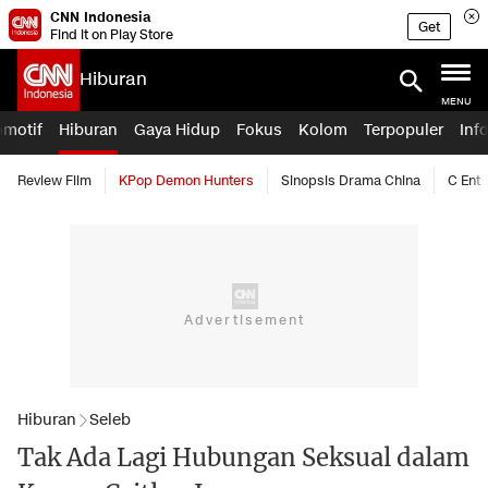
CNN Indonesia
Get
Find it on Play Store
Hiburan
MENU
omotif
Hiburan
Gaya Hidup
Fokus
Kolom
Terpopuler
Inf
Review Film
KPop Demon Hunters
Sinopsis Drama China
C Ent
Hiburan
Seleb
Tak Ada Lagi Hubungan Seksual dalam