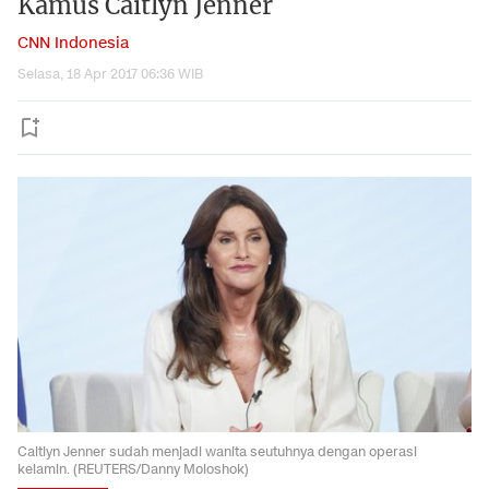
Kamus Caitlyn Jenner
CNN Indonesia
Selasa, 18 Apr 2017 06:36 WIB
Caitlyn Jenner sudah menjadi wanita seutuhnya dengan operasi
kelamin. (REUTERS/Danny Moloshok)