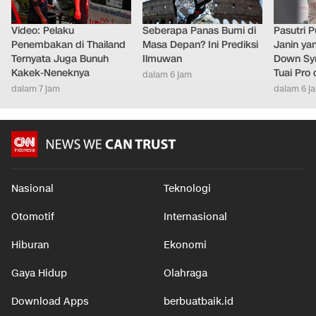
Video: Pelaku
Seberapa Panas Bumi di
Pasutri 
Penembakan di Thailand
Masa Depan? Ini Prediksi
Janin ya
Ternyata Juga Bunuh
Ilmuwan
Down Syn
Kakek-Neneknya
Tuai Pro
dalam 6 jam
dalam 7 jam
dalam 6 j
Nasional
Teknologi
Otomotif
Internasional
Hiburan
Ekonomi
Gaya Hidup
Olahraga
Download Apps
berbuatbaik.id