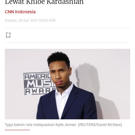
Lewat Khloe Kardashian
CNN Indonesia
Selasa, 18 Apr 2017 16:13 WIB
Tyga belum rela melepaskan Kylie Jenner. (REUTERS/David McNew)