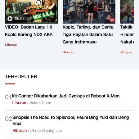
06:02
VIDEO: Bedah Lagu Hit
Koplo, Tarling, dan Cerita
Taktik B
Koplo Bareng NDX AKA
Tiga Hajatan dalam Satu
Hindari 
Gang Indramayu
Nakal d
Hiburan
Hiburan
Hiburan
TERPOPULER
Kit Connor Dikabarkan Jadi Cyclops di Reboot X-Men
0
1
Hiburan
•
dalam 2 jam
Sinopsis The Road to Splendor, Reuni Ding Yuxi dan Deng
0
2
Enxi
Hiburan
•
14 menit yang lalu