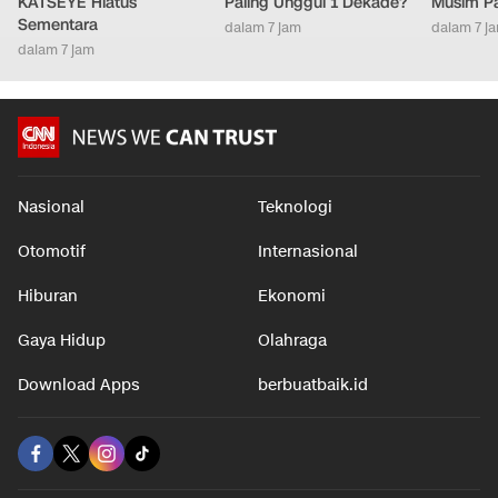
KATSEYE Hiatus
Paling Unggul 1 Dekade?
Musim P
Sementara
dalam 7 jam
dalam 7 j
dalam 7 jam
Nasional
Teknologi
Otomotif
Internasional
Hiburan
Ekonomi
Gaya Hidup
Olahraga
Download Apps
berbuatbaik.id