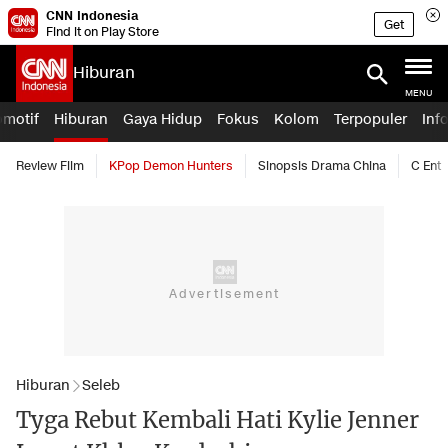
CNN Indonesia
Get
Find it on Play Store
Hiburan
MENU
omotif
Hiburan
Gaya Hidup
Fokus
Kolom
Terpopuler
Inf
Review Film
KPop Demon Hunters
Sinopsis Drama China
C Ent
Hiburan
Seleb
Tyga Rebut Kembali Hati Kylie Jenner