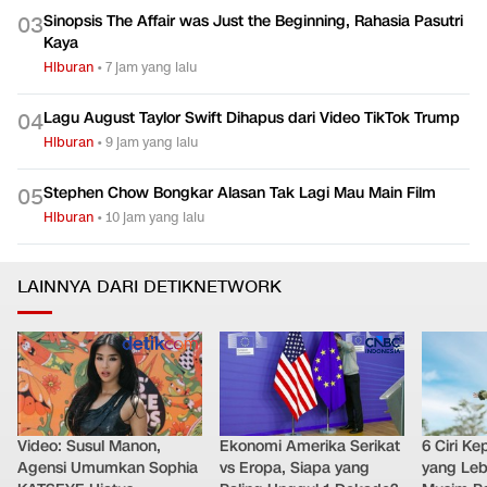
Sinopsis The Affair was Just the Beginning, Rahasia Pasutri
0
3
Kaya
Hiburan
•
7 jam yang lalu
Lagu August Taylor Swift Dihapus dari Video TikTok Trump
0
4
Hiburan
•
9 jam yang lalu
Stephen Chow Bongkar Alasan Tak Lagi Mau Main Film
0
5
Hiburan
•
10 jam yang lalu
LAINNYA DARI DETIKNETWORK
Video: Susul Manon,
Ekonomi Amerika Serikat
6 Ciri K
Agensi Umumkan Sophia
vs Eropa, Siapa yang
yang Leb