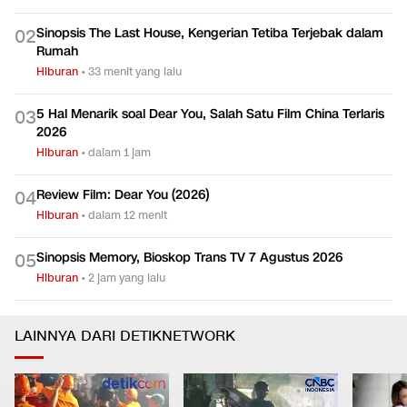
Sinopsis The Last House, Kengerian Tetiba Terjebak dalam
0
2
Rumah
Hiburan
•
33 menit yang lalu
5 Hal Menarik soal Dear You, Salah Satu Film China Terlaris
0
3
2026
Hiburan
•
dalam 1 jam
Review Film: Dear You (2026)
0
4
Hiburan
•
dalam 12 menit
Sinopsis Memory, Bioskop Trans TV 7 Agustus 2026
0
5
Hiburan
•
2 jam yang lalu
LAINNYA DARI DETIKNETWORK