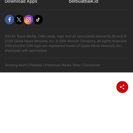
Download Apps
berbuatbaik.id
©2026 Trans Media, CNN name, logo and all associated elements (R) and ©
2026 Cable News Network, Inc. A Time Warner Company. All rights reserved.
CNN and the CNN logo are registered marks of Cable News Network, Inc.,
displayed with permission.
Tentang Kami
|
Redaksi
|
Pedoman Media Siber
|
Disclaimer