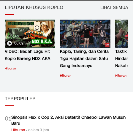
LIPUTAN KHUSUS KOPLO
LIHAT SEMUA
06:02
VIDEO: Bedah Lagu Hit
Koplo, Tarling, dan Cerita
Taktik B
Koplo Bareng NDX AKA
Tiga Hajatan dalam Satu
Hindari 
Gang Indramayu
Nakal d
Hiburan
Hiburan
Hiburan
TERPOPULER
Sinopsis Flex x Cop 2, Aksi Detektif Chaebol Lawan Musuh
0
1
Baru
Hiburan
•
dalam 3 jam