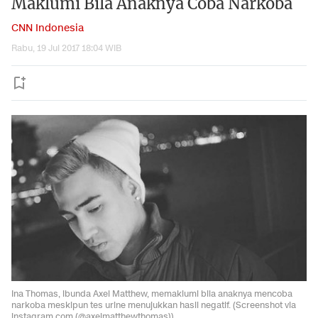
Maklumi Bila Anaknya Coba Narkoba
CNN Indonesia
Rabu, 19 Jul 2017 18:04 WIB
Ina Thomas, ibunda Axel Matthew, memaklumi bila anaknya mencoba
narkoba meskipun tes urine menujukkan hasil negatif. (Screenshot via
instagram.com (@axelmatthewthomas))