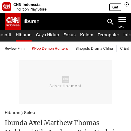
CNN Indonesia
Get
Find it on Play Store
Hiburan
MENU
omotif
Hiburan
Gaya Hidup
Fokus
Kolom
Terpopuler
Inf
Review Film
KPop Demon Hunters
Sinopsis Drama China
C Ent
Hiburan
Seleb
Ibunda Axel Matthew Thomas