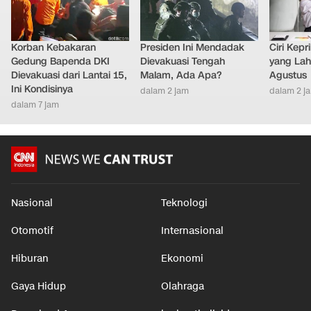
Korban Kebakaran
Presiden Ini Mendadak
Ciri Kep
Gedung Bapenda DKI
Dievakuasi Tengah
yang Lahi
Dievakuasi dari Lantai 15,
Malam, Ada Apa?
Agustus
Ini Kondisinya
dalam 2 jam
dalam 2 j
dalam 7 jam
Nasional
Teknologi
Otomotif
Internasional
Hiburan
Ekonomi
Gaya Hidup
Olahraga