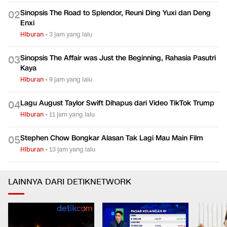
Hiburan
•
1 jam yang lalu
Sinopsis The Road to Splendor, Reuni Ding Yuxi dan Deng
0
2
Enxi
Hiburan
•
3 jam yang lalu
Sinopsis The Affair was Just the Beginning, Rahasia Pasutri
0
3
Kaya
Hiburan
•
9 jam yang lalu
Lagu August Taylor Swift Dihapus dari Video TikTok Trump
0
4
Hiburan
•
11 jam yang lalu
Stephen Chow Bongkar Alasan Tak Lagi Mau Main Film
0
5
Hiburan
•
13 jam yang lalu
LAINNYA DARI DETIKNETWORK