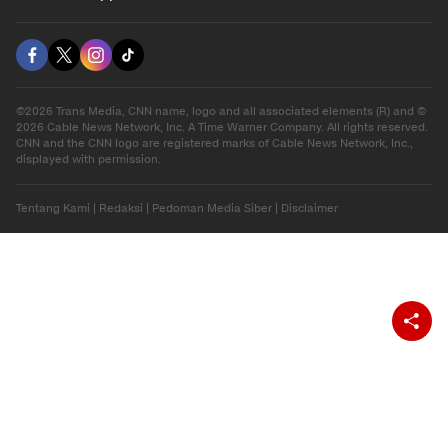
Download Apps
berbuatbaik.id
©2026 Trans Media, CNN name, logo and all associated elements (R) and ©
2026 Cable News Network, Inc. A Time Warner Company. All rights reserved.
CNN and the CNN logo are registered marks of Cable News Network, Inc.,
displayed with permission.
Tentang Kami
|
Redaksi
|
Pedoman Media Siber
|
Disclaimer