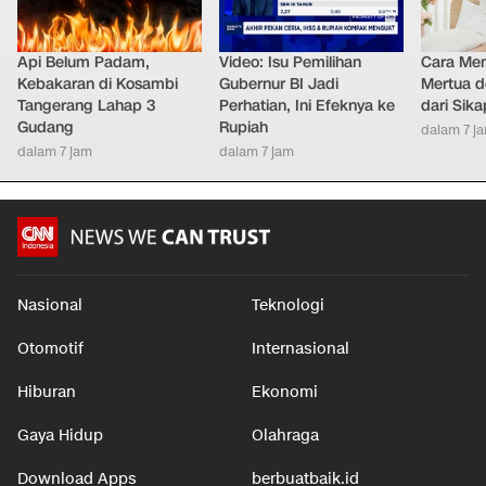
Api Belum Padam,
Video: Isu Pemilihan
Cara Men
Kebakaran di Kosambi
Gubernur BI Jadi
Mertua d
Tangerang Lahap 3
Perhatian, Ini Efeknya ke
dari Sik
Gudang
Rupiah
dalam 7 j
dalam 7 jam
dalam 7 jam
Nasional
Teknologi
Otomotif
Internasional
Hiburan
Ekonomi
Gaya Hidup
Olahraga