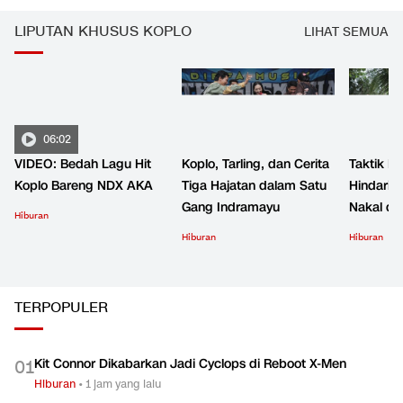
perceraian artis
perceraian
LIPUTAN KHUSUS KOPLO
LIHAT SEMUA
06:02
VIDEO: Bedah Lagu Hit
Koplo, Tarling, dan Cerita
Taktik B
Koplo Bareng NDX AKA
Tiga Hajatan dalam Satu
Hindari 
Gang Indramayu
Nakal d
Hiburan
Hiburan
Hiburan
TERPOPULER
Kit Connor Dikabarkan Jadi Cyclops di Reboot X-Men
0
1