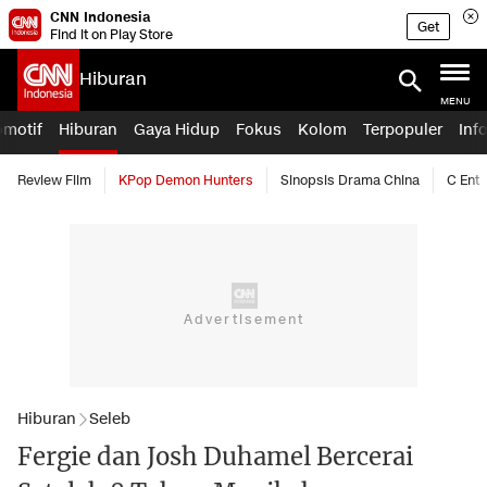
CNN Indonesia
Get
Find it on Play Store
Hiburan
MENU
omotif
Hiburan
Gaya Hidup
Fokus
Kolom
Terpopuler
Inf
Review Film
KPop Demon Hunters
Sinopsis Drama China
C Ent
Hiburan
Seleb
Fergie dan Josh Duhamel Bercerai