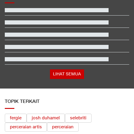
Terbanyak dalam Sejarah, 3.323 Warga India Diusir dari
Kanada
Jadwal Siaran Langsung Veda Ega di Moto3 Inggris 2026
Xabi Alonso dan Amorim Terpukau Atmosfer GBK
EDUSPORTS: Beda Piala AFF dengan FIFA ASEAN Cup
Video Mesum 'Yang Wis Yang' Banyuwangi, Pemeran Pria Jadi
Tersangka
Hashim Djojohadikusumo Kukuhkan 20 Ormas Baru Kawal
Program Pemerintah
LIHAT SEMUA
TOPIK TERKAIT
fergie
josh duhamel
selebriti