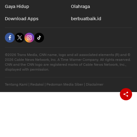
Gaya Hidup
Olahraga
Download Apps
berbuatbaik.id
©2026 Trans Media, CNN name, logo and all associated elements (R) and ©
2026 Cable News Network, Inc. A Time Warner Company. All rights reserved.
CNN and the CNN logo are registered marks of Cable News Network, Inc.,
displayed with permission.
Tentang Kami
|
Redaksi
|
Pedoman Media Siber
|
Disclaimer