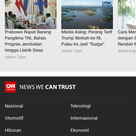
Prabowo Rapat Bareng
Media Asing: Perang Tarif
Cara Men
Panglima TNI, Bahas
Trump Berkah ke RI,
dengan S
Progres Jembatan
Pulau Ini Jadi "Surga"
Rendah M
hingga Listrik Desa
dalam 7 jam
dalam 6 j
dalam 7 jam
Nasional
Teknologi
Otomotif
Internasional
Hiburan
Ekonomi