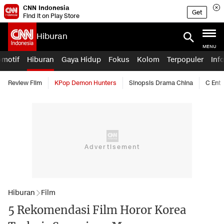
CNN Indonesia
Get
Find it on Play Store
Hiburan
MENU
omotif
Hiburan
Gaya Hidup
Fokus
Kolom
Terpopuler
Inf
Review Film
KPop Demon Hunters
Sinopsis Drama China
C Ent
Hiburan
Film
5 Rekomendasi Film Horor Korea