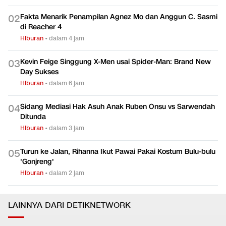
Fakta Menarik Penampilan Agnez Mo dan Anggun C. Sasmi
0
2
di Reacher 4
Hiburan
•
dalam 4 jam
Kevin Feige Singgung X-Men usai Spider-Man: Brand New
0
3
Day Sukses
Hiburan
•
dalam 6 jam
Sidang Mediasi Hak Asuh Anak Ruben Onsu vs Sarwendah
0
4
Ditunda
Hiburan
•
dalam 3 jam
Turun ke Jalan, Rihanna Ikut Pawai Pakai Kostum Bulu-bulu
0
5
'Gonjreng'
Hiburan
•
dalam 2 jam
LAINNYA DARI DETIKNETWORK