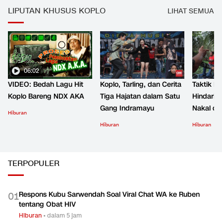
LIPUTAN KHUSUS KOPLO
LIHAT SEMUA
06:02
VIDEO: Bedah Lagu Hit
Koplo, Tarling, dan Cerita
Taktik B
Koplo Bareng NDX AKA
Tiga Hajatan dalam Satu
Hindari 
Gang Indramayu
Nakal d
Hiburan
Hiburan
Hiburan
TERPOPULER
Respons Kubu Sarwendah Soal Viral Chat WA ke Ruben
0
1
tentang Obat HIV
Hiburan
•
dalam 5 jam