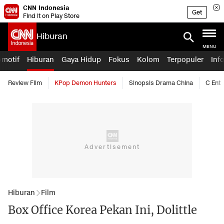
CNN Indonesia
Get
Find it on Play Store
Hiburan
MENU
omotif
Hiburan
Gaya Hidup
Fokus
Kolom
Terpopuler
Inf
Review Film
KPop Demon Hunters
Sinopsis Drama China
C Ent
Hiburan
Film
Box Office Korea Pekan Ini, Dolittle