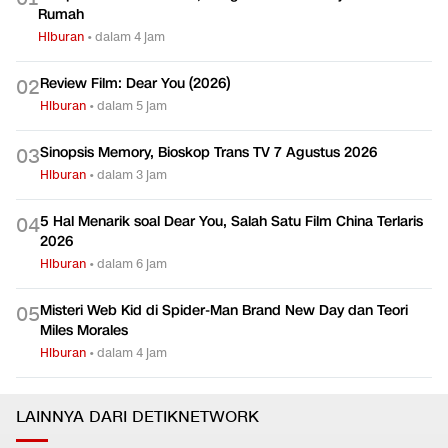
Rumah
Hiburan
•
dalam 4 jam
Review Film: Dear You (2026)
0
2
Hiburan
•
dalam 5 jam
Sinopsis Memory, Bioskop Trans TV 7 Agustus 2026
0
3
Hiburan
•
dalam 3 jam
5 Hal Menarik soal Dear You, Salah Satu Film China Terlaris
0
4
2026
Hiburan
•
dalam 6 jam
Misteri Web Kid di Spider-Man Brand New Day dan Teori
0
5
Miles Morales
Hiburan
•
dalam 4 jam
LAINNYA DARI DETIKNETWORK