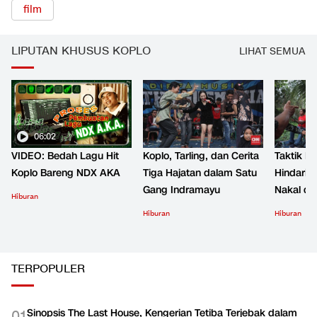
film
LIPUTAN KHUSUS KOPLO
LIHAT SEMUA
06:02
VIDEO: Bedah Lagu Hit
Koplo, Tarling, dan Cerita
Taktik B
Koplo Bareng NDX AKA
Tiga Hajatan dalam Satu
Hindari 
Gang Indramayu
Nakal d
Hiburan
Hiburan
Hiburan
TERPOPULER
Sinopsis The Last House, Kengerian Tetiba Terjebak dalam
0
1