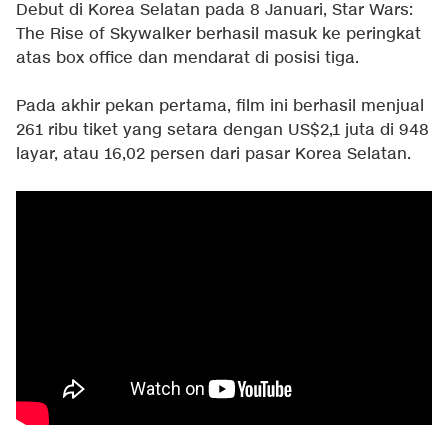
Debut di Korea Selatan pada 8 Januari, Star Wars:
The Rise of Skywalker berhasil masuk ke peringkat
atas box office dan mendarat di posisi tiga.
Pada akhir pekan pertama, film ini berhasil menjual
261 ribu tiket yang setara dengan US$2,1 juta di 948
layar, atau 16,02 persen dari pasar Korea Selatan.