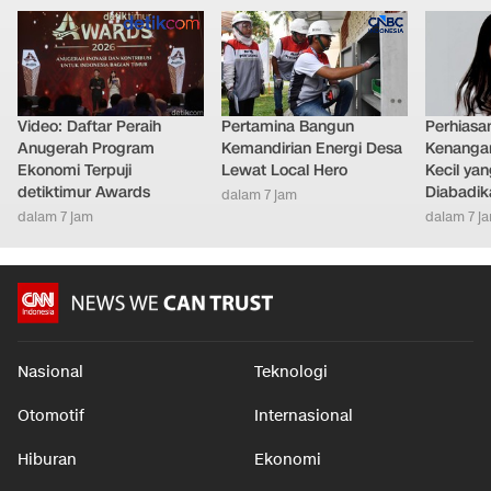
Video: Daftar Peraih
Pertamina Bangun
Perhiasa
Anugerah Program
Kemandirian Energi Desa
Kenangan
Ekonomi Terpuji
Lewat Local Hero
Kecil ya
detiktimur Awards
Diabadik
dalam 7 jam
dalam 7 jam
dalam 7 j
Nasional
Teknologi
Otomotif
Internasional
Hiburan
Ekonomi