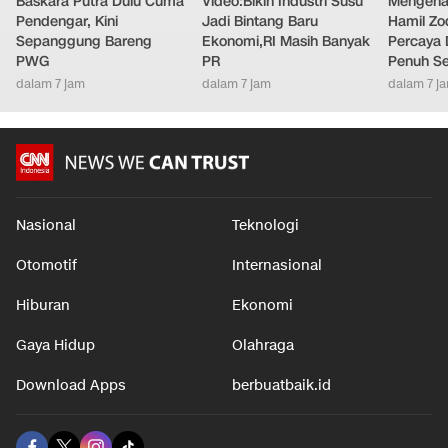
Baskara Putra Dulu Cuma
Video:Bikin Industri Susu
Mengenal
Pendengar, Kini
Jadi Bintang Baru
Hamil Zo
Sepanggung Bareng
Ekonomi,RI Masih Banyak
Percaya 
PWG
PR
Penuh S
dalam 7 jam
dalam 7 jam
dalam 7 j
Nasional
Teknologi
Otomotif
Internasional
Hiburan
Ekonomi
Gaya Hidup
Olahraga
Download Apps
berbuatbaik.id