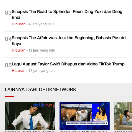
Sinopsis The Road to Splendor, Reuni Ding Yuxi dan Deng
0
3
Enxi
Hiburan
•
4 jam yang lalu
Sinopsis The Affair was Just the Beginning, Rahasia Pasutri
0
4
Kaya
Hiburan
•
11 jam yang lalu
Lagu August Taylor Swift Dihapus dari Video TikTok Trump
0
5
Hiburan
•
13 jam yang lalu
LAINNYA DARI DETIKNETWORK