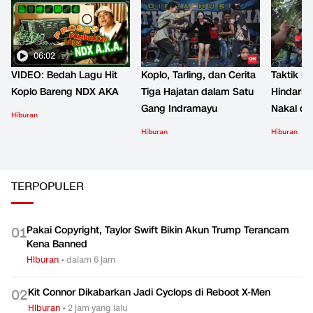
06:02
VIDEO: Bedah Lagu Hit
Koplo, Tarling, dan Cerita
Taktik B
Koplo Bareng NDX AKA
Tiga Hajatan dalam Satu
Hindari 
Gang Indramayu
Nakal d
Hiburan
Hiburan
Hiburan
TERPOPULER
Pakai Copyright, Taylor Swift Bikin Akun Trump Terancam
0
1
Kena Banned
Hiburan
•
dalam 6 jam
Kit Connor Dikabarkan Jadi Cyclops di Reboot X-Men
0
2
Hiburan
•
2 jam yang lalu