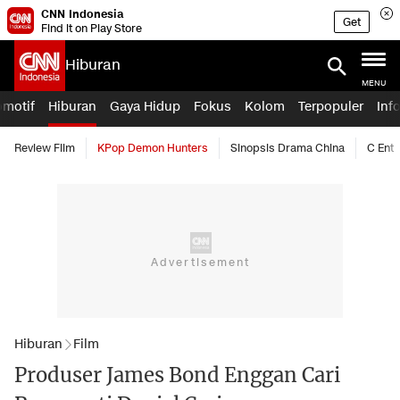
CNN Indonesia
Get
Find it on Play Store
Hiburan
MENU
omotif
Hiburan
Gaya Hidup
Fokus
Kolom
Terpopuler
Inf
Review Film
KPop Demon Hunters
Sinopsis Drama China
C Ent
Hiburan
Film
Produser James Bond Enggan Cari